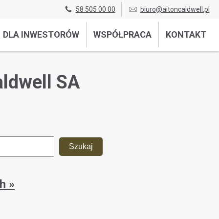
58 505 00 00
biuro@aitoncaldwell.pl
DLA INWESTORÓW
WSPÓŁPRACA
KONTAKT
aldwell SA
h »