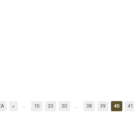
ZA
«
...
10
20
30
...
38
39
40
41