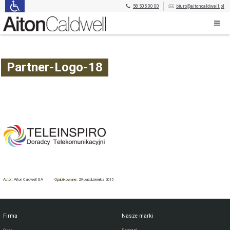
58 505 00 00
biuro@aitoncaldwell.pl
Partner-Logo-18
Autor:
Aiton Caldwell SA
Opublikowane:
29 października 2015
Firma
Nasze marki
O nas
Datera.pl