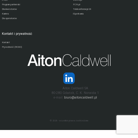
Program partnerski
FCN.pl
Dla inwestorów
Telekonferencje24
Kariera
iSpotkania
Dla operatorów
Kontakt i prywatność
Kontakt
Prywatność (RODO)
Aiton Caldwell SA
80-280 Gdańsk, C. K. Norwida 1
e-mail:
biuro@aitoncaldwell.pl
© 2026 - wszelkie prawa zastrzeżone