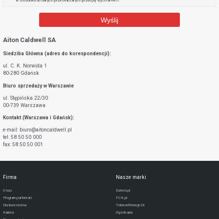
w stosunku do danych przetwarzanych przed jej wycofaniem.
Aiton Caldwell SA
Siedziba Główna (adres do korespondencji):
ul. C. K. Norwida 1
80-280 Gdańsk
Biuro sprzedaży w Warszawie
ul. Stępińska 22/30
00-739 Warszawa
Kontakt (Warszawa i Gdańsk):
e-mail: biuro@aitoncaldwell.pl
tel: 58 50 50 000
fax: 58 50 50 001
Firma
Nasze marki
O nas
Datera.pl
Program partnerski
FCN.pl
Dla inwestorów
Telekonferencje24
Kariera
iSpotkania