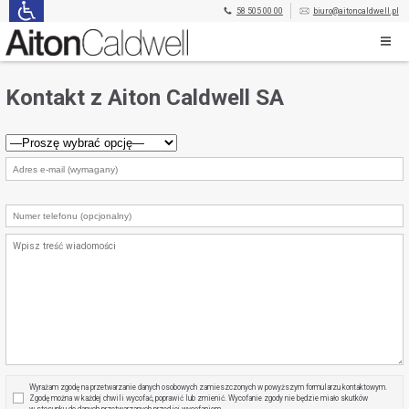
58 505 00 00
biuro@aitoncaldwell.pl
Kontakt z Aiton Caldwell SA
Wyrażam zgodę na przetwarzanie danych osobowych zamieszczonych w powyższym formularzu kontaktowym.
Zgodę można w każdej chwili wycofać, poprawić lub zmienić. Wycofanie zgody nie będzie miało skutków