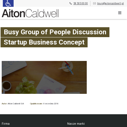
58 505 00 00
biuro@aitoncaldwell.pl
Busy Group of People Discussion
Startup Business Concept
Autor:
Aiton Caldwell SA
Opublikowane:
6 września 2016
Firma
Nasze marki