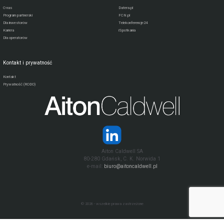
O nas
Datera.pl
Program partnerski
FCN.pl
Dla inwestorów
Telekonferencje24
Kariera
iSpotkania
Dla operatorów
Kontakt i prywatność
Kontakt
Prywatność (RODO)
Aiton Caldwell SA
80-280 Gdańsk, C. K. Norwida 1
e-mail:
biuro@aitoncaldwell.pl
© 2026 - wszelkie prawa zastrzeżone