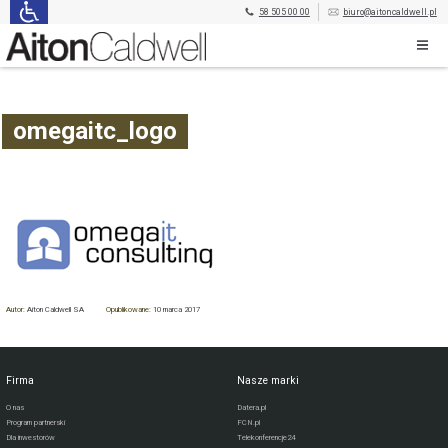
58 505 00 00
biuro@aitoncaldwell.pl
omegaitc_logo
Autor:
Aiton Caldwell SA
Opublikowane:
10 marca 2017
Firma
Nasze marki
O nas
Datera.pl
Program partnerski
FCN.pl
Dla inwestorów
Telekonferencje24