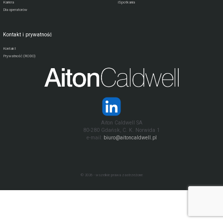
Kariera
iSpotkania
Dla operatorów
Kontakt i prywatność
Kontakt
Prywatność (RODO)
Aiton Caldwell SA
80-280 Gdańsk, C. K. Norwida 1
e-mail:
biuro@aitoncaldwell.pl
© 2026 - wszelkie prawa zastrzeżone