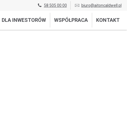
58 505 00 00
biuro@aitoncaldwell.pl
DLA INWESTORÓW
WSPÓŁPRACA
KONTAKT