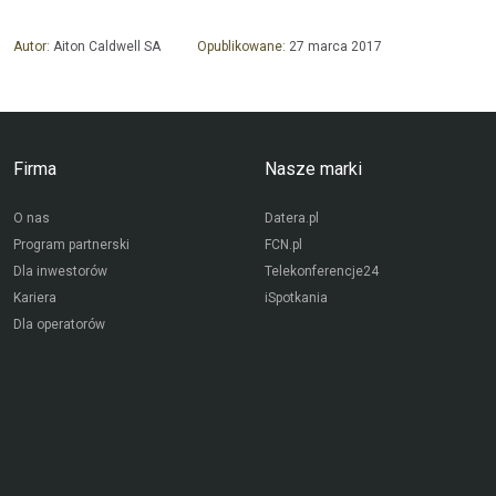
Autor:
Aiton Caldwell SA
Opublikowane:
27 marca 2017
Firma
Nasze marki
O nas
Datera.pl
Program partnerski
FCN.pl
Dla inwestorów
Telekonferencje24
Kariera
iSpotkania
Dla operatorów