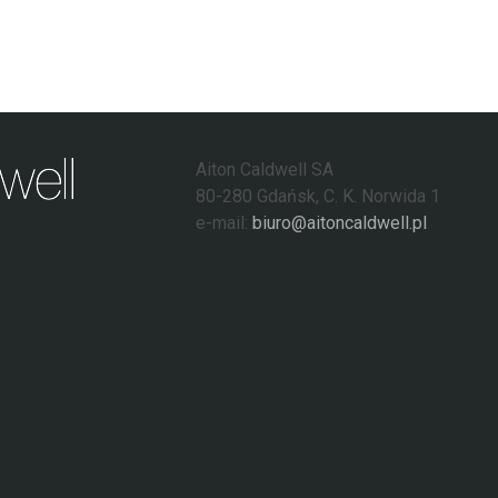
Aiton Caldwell SA
80-280 Gdańsk, C. K. Norwida 1
e-mail:
biuro@aitoncaldwell.pl