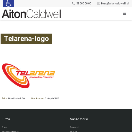
58 505 00 00
biuro@aitoncaldwell.pl
Telarena-logo
Autor:
Aiton Caldwell SA
Opublikowane:
6 sierpnia 2018
Firma
Nasze marki
O nas
Datera.pl
Program partnerski
FCN.pl