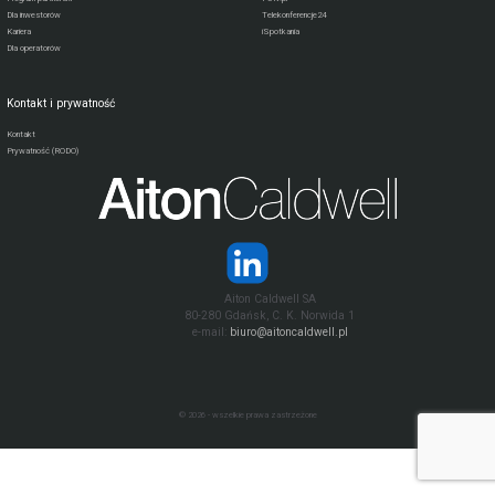
Dla inwestorów
Telekonferencje24
Kariera
iSpotkania
Dla operatorów
Kontakt i prywatność
Kontakt
Prywatność (RODO)
Aiton Caldwell SA
80-280 Gdańsk, C. K. Norwida 1
e-mail:
biuro@aitoncaldwell.pl
© 2026 - wszelkie prawa zastrzeżone