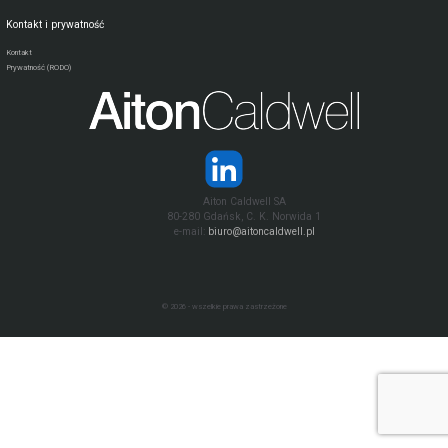
Kontakt i prywatność
Kontakt
Prywatność (RODO)
Aiton Caldwell SA
80-280 Gdańsk, C. K. Norwida 1
e-mail:
biuro@aitoncaldwell.pl
© 2026 - wszelkie prawa zastrzeżone