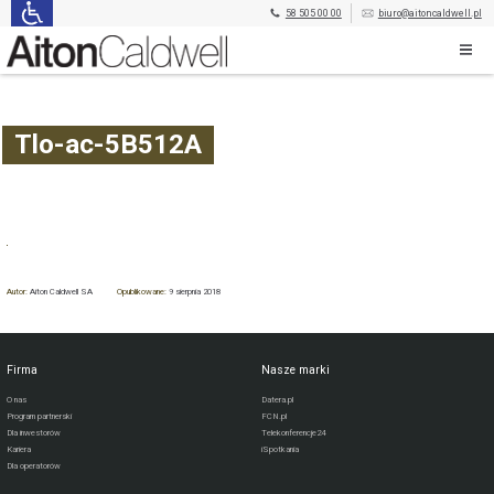
58 505 00 00
biuro@aitoncaldwell.pl
Tlo-ac-5B512A
Autor:
Aiton Caldwell SA
Opublikowane:
9 sierpnia 2018
Firma
Nasze marki
O nas
Datera.pl
Program partnerski
FCN.pl
Dla inwestorów
Telekonferencje24
Kariera
iSpotkania
Dla operatorów