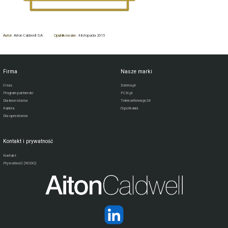
Autor:
Aiton Caldwell SA
Opublikowane:
4 listopada 2015
Firma
Nasze marki
O nas
Datera.pl
Program partnerski
FCN.pl
Dla inwestorów
Telekonferencje24
Kariera
iSpotkania
Dla operatorów
Kontakt i prywatność
Kontakt
Prywatność (RODO)