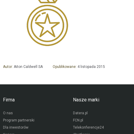
Autor:
Aiton Caldwell SA
Opublikowane:
4 listopada 2015
Firma
Nasze marki
O nas
Datera.pl
Program partnerski
FCN.pl
Dla inwestorów
Telekonferencje24