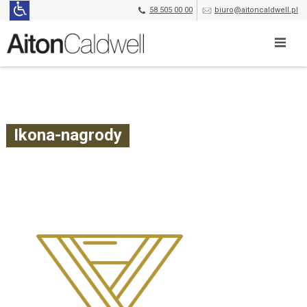
58 505 00 00
biuro@aitoncaldwell.pl
Ikona-nagrody