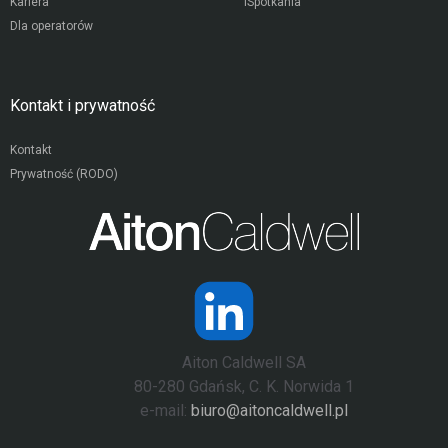
Kariera
iSpotkania
Dla operatorów
Kontakt i prywatność
Kontakt
Prywatność (RODO)
Aiton Caldwell SA
80-280 Gdańsk, C. K. Norwida 1
e-mail:
biuro@aitoncaldwell.pl