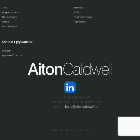
O nas
Datera.pl
Program partnerski
FCN.pl
Dla inwestorów
Telekonferencje24
Kariera
iSpotkania
Dla operatorów
Kontakt i prywatność
Kontakt
Prywatność (RODO)
Aiton Caldwell SA
80-280 Gdańsk, C. K. Norwida 1
e-mail:
biuro@aitoncaldwell.pl
© 2026 - wszelkie prawa zastrzeżone