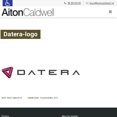
58 505 00 00
biuro@aitoncaldwell.pl
Datera-logo
Autor:
Aiton Caldwell SA
Opublikowane:
29 października 2015
Firma
Nasze marki