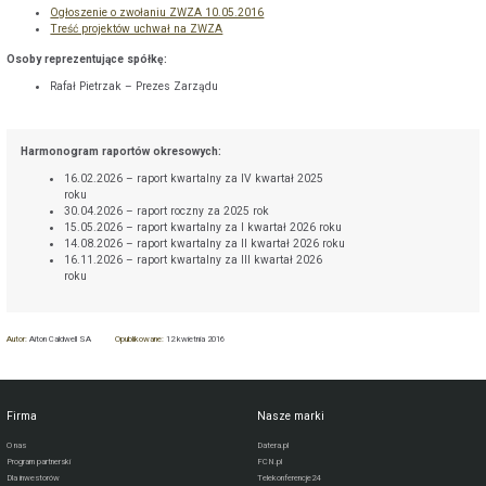
Ogłoszenie o zwołaniu ZWZA 10.05.2016
Treść projektów uchwał na ZWZA
Osoby reprezentujące spółkę:
Rafał Pietrzak – Prezes Zarządu
Harmonogram raportów okresowych:
16.02.2026 – raport kwartalny za IV kwartał 2025
roku
30.04.2026 – raport roczny za 2025 rok
15.05.2026 – raport kwartalny za I kwartał 2026 roku
14.08.2026 – raport kwartalny za II kwartał 2026 roku
16.11.2026 – raport kwartalny za III kwartał 2026
roku
Autor:
Aiton Caldwell SA
Opublikowane:
12 kwietnia 2016
Firma
Nasze marki
O nas
Datera.pl
Program partnerski
FCN.pl
Dla inwestorów
Telekonferencje24