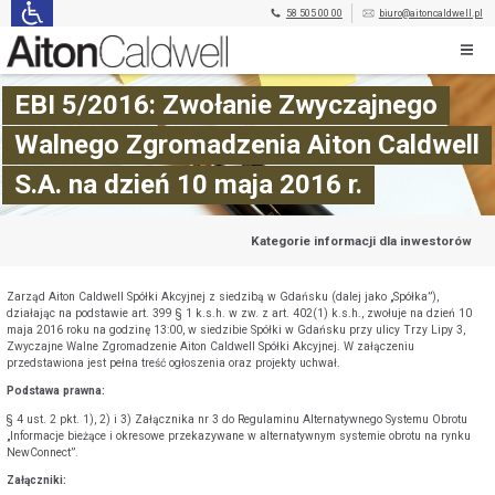
58 505 00 00
biuro@aitoncaldwell.pl
EBI 5/2016: Zwołanie Zwyczajnego
Walnego Zgromadzenia Aiton Caldwell
S.A. na dzień 10 maja 2016 r.
Kategorie informacji dla inwestorów
Zarząd Aiton Caldwell Spółki Akcyjnej z siedzibą w Gdańsku (dalej jako „Spółka”),
działając na podstawie art. 399 § 1 k.s.h. w zw. z art. 402(1) k.s.h., zwołuje na dzień 10
maja 2016 roku na godzinę 13:00, w siedzibie Spółki w Gdańsku przy ulicy Trzy Lipy 3,
Zwyczajne Walne Zgromadzenie Aiton Caldwell Spółki Akcyjnej. W załączeniu
przedstawiona jest pełna treść ogłoszenia oraz projekty uchwał.
Podstawa prawna:
§ 4 ust. 2 pkt. 1), 2) i 3) Załącznika nr 3 do Regulaminu Alternatywnego Systemu Obrotu
„Informacje bieżące i okresowe przekazywane w alternatywnym systemie obrotu na rynku
NewConnect”.
Załączniki: