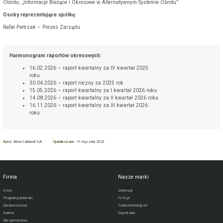
Obrotu; „Informacje Bieżące i Okresowe w Alternatywnym Systemie Obrotu”.
Osoby reprezentujące spółkę:
Rafał Pietrzak – Prezes Zarządu
Harmonogram raportów okresowych:
16.02.2026 – raport kwartalny za IV kwartał 2025
roku
30.04.2026 – raport roczny za 2025 rok
15.05.2026 – raport kwartalny za I kwartał 2026 roku
14.08.2026 – raport kwartalny za II kwartał 2026 roku
16.11.2026 – raport kwartalny za III kwartał 2026
roku
Autor:
Aiton Caldwell SA
Opublikowane:
19 stycznia 2023
Firma
Nasze marki
O nas
Datera.pl
Program partnerski
FCN.pl
Dla inwestorów
Telekonferencje24
Kariera
iSpotkania
Dla operatorów