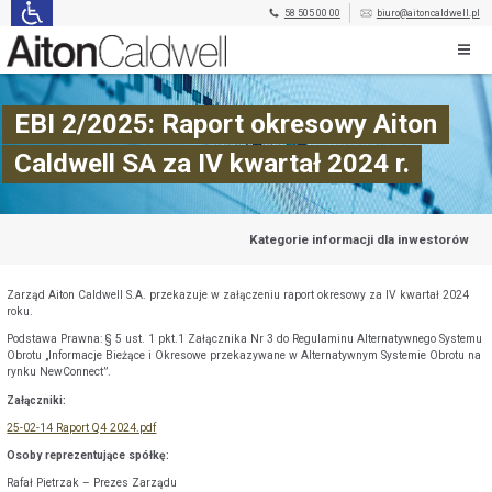
58 505 00 00
biuro@aitoncaldwell.pl
EBI 2/2025: Raport okresowy Aiton
Caldwell SA za IV kwartał 2024 r.
Kategorie informacji dla inwestorów
Zarząd Aiton Caldwell S.A. przekazuje w załączeniu raport okresowy za IV kwartał 2024
roku.
Podstawa Prawna: § 5 ust. 1 pkt.1 Załącznika Nr 3 do Regulaminu Alternatywnego Systemu
Obrotu „Informacje Bieżące i Okresowe przekazywane w Alternatywnym Systemie Obrotu na
rynku NewConnect”.
Załączniki:
25-02-14 Raport Q4 2024.pdf
Osoby reprezentujące spółkę:
Rafał Pietrzak – Prezes Zarządu