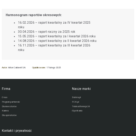
Harmonogram raportów okresowych:
16.02.2026 – raport kwartalny za IV kwartał 2025
roku
30.04.2026 – raport roczny za 2025 rok
15.05.2026 – raport kwartalny za I kwartał 2026 roku
14.08.2026 – raport kwartalny za II kwartał 2026 roku
16.11.2026 – raport kwartalny za III kwartał 2026
roku
Autor:
Aiton Caldwell SA
Opublikowane:
17 lutego 2025
Firma
Nasze marki
O nas
Datera.pl
Program partnerski
FCN.pl
Dla inwestorów
Telekonferencje24
Kariera
iSpotkania
Dla operatorów
Kontakt i prywatność