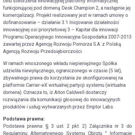
celu stworzenia innowacyjnej platformy informatycznej
funkcjonującej pod domeną Desk Champion 2, a następnie jej
komercjalizacji. Projekt realizowany jest w ramach umowy o
dofinansowanie – działanie 3.1 Inicjowanie działalności
innowacyjnej osi priorytetowej 3 – Kapitał dla innowacji
Programu Operacyjnego Innowacyjna Gospodarka 2007-2013
zawartej przez Agencję Rozwoju Pomorza S.A. z Polską
Agencją Rozwoju Przedsiębiorczości.
W ramach wnoszonego wkładu niepieniężnego Spółka
udzieliła niewyłącznego, ograniczonego w czasie (5 lat),
zbywalnego prawa do korzystania ze skonfigurowanej na
platformie Carrier-eX wirtualnej partycji systemu (wirtualna
domena). Oznacza to, iż Aiton Caldwell dostarczy
rozwiązania dla komunikacji głosowej do innowacyjnych
produktów i usług wytwarzanych przez Emptor Labs.
Podstawa prawna:
Podstawa prawna: § 3 ust. 2 pkt. 2) Załącznika nr 3 do
Regulaminu Alternatywnego Systemu Obrotu " Informacje