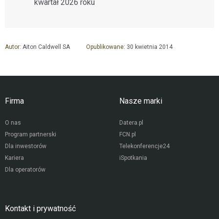
kwartał 2026 roku
Autor:
Aiton Caldwell SA
Opublikowane:
30 kwietnia 2014
Firma
Nasze marki
O nas
Datera.pl
Program partnerski
FCN.pl
Dla inwestorów
Telekonferencje24
Kariera
iSpotkania
Dla operatorów
Kontakt i prywatność