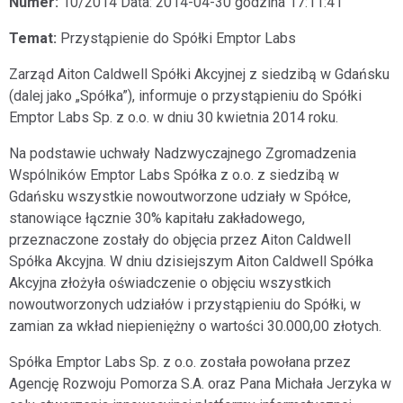
Numer:
10/2014 Data: 2014-04-30 godzina 17:11:41
Temat:
Przystąpienie do Spółki Emptor Labs
Zarząd Aiton Caldwell Spółki Akcyjnej z siedzibą w Gdańsku
(dalej jako „Spółka”), informuje o przystąpieniu do Spółki
Emptor Labs Sp. z o.o. w dniu 30 kwietnia 2014 roku.
Na podstawie uchwały Nadzwyczajnego Zgromadzenia
Wspólników Emptor Labs Spółka z o.o. z siedzibą w
Gdańsku wszystkie nowoutworzone udziały w Spółce,
stanowiące łącznie 30% kapitału zakładowego,
przeznaczone zostały do objęcia przez Aiton Caldwell
Spółka Akcyjna. W dniu dzisiejszym Aiton Caldwell Spółka
Akcyjna złożyła oświadczenie o objęciu wszystkich
nowoutworzonych udziałów i przystąpieniu do Spółki, w
zamian za wkład niepieniężny o wartości 30.000,00 złotych.
Spółka Emptor Labs Sp. z o.o. została powołana przez
Agencję Rozwoju Pomorza S.A. oraz Pana Michała Jerzyka w