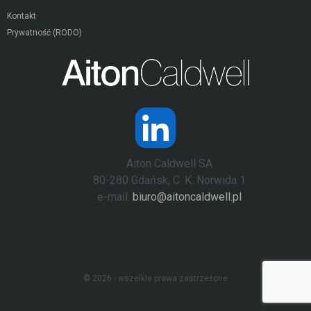
Kontakt
Prywatność (RODO)
Aiton Caldwell SA
80-280 Gdańsk, C. K. Norwida 1
e-mail:
biuro@aitoncaldwell.pl
© 2026 - wszelkie prawa zastrzeżone