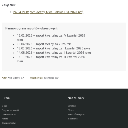
Załącznik:
24-04-19 Raport Roczny Aiton Caldwell SA 2023.pdf;
Harmonogram raportów okresowych:
16.02.2026 – raport kwartalny za IV kwartał 2025
roku
30.04.2026 – raport roczny za 2025 rok
15.05.2026 – raport kwartalny za I kwartał 2026 roku
14.08.2026 – raport kwartalny za II kwartał 2026 roku
16.11.2026 – raport kwartalny za III kwartał 2026
roku
Autor:
Aiton Caldwell SA
Opublikowane:
19 kwietnia 2024
Firma
Nasze marki
O nas
Datera.pl
Program partnerski
FCN.pl
Dla inwestorów
Telekonferencje24
Kariera
iSpotkania
Dla operatorów