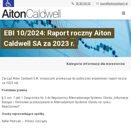
58 505 00 00
biuro@aitoncaldwell.pl
EBI 10/2024: Raport roczny Aiton
Caldwell SA za 2023 r.
Kategorie informacji dla inwestorów
Zarząd Aiton Caldwell S.A. niniejszym przekazuje do publicznej wiadomości raport roczny
za 2023 rok.
Podstawa prawna:
§ 5 ust. 1 pkt.1 Załącznika Nr 3 do Regulaminu Alternatywnego Systemu Obrotu „Informacje
Bieżące i Okresowe przekazywane w Alternatywnym Systemie Obrotu na rynku
NewConnect”.
Osoby reprezentujące spółkę:
Rafał Pietrzak – Prezes Zarządu