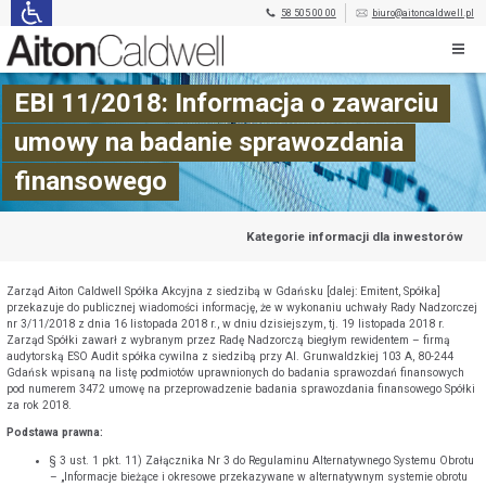
58 505 00 00
biuro@aitoncaldwell.pl
EBI 11/2018: Informacja o zawarciu
umowy na badanie sprawozdania
finansowego
Kategorie informacji dla inwestorów
Zarząd Aiton Caldwell Spółka Akcyjna z siedzibą w Gdańsku [dalej: Emitent, Spółka]
przekazuje do publicznej wiadomości informację, że w wykonaniu uchwały Rady Nadzorczej
nr 3/11/2018 z dnia 16 listopada 2018 r., w dniu dzisiejszym, tj. 19 listopada 2018 r.
Zarząd Spółki zawarł z wybranym przez Radę Nadzorczą biegłym rewidentem – firmą
audytorską ESO Audit spółka cywilna z siedzibą przy Al. Grunwaldzkiej 103 A, 80-244
Gdańsk wpisaną na listę podmiotów uprawnionych do badania sprawozdań finansowych
pod numerem 3472 umowę na przeprowadzenie badania sprawozdania finansowego Spółki
za rok 2018.
Podstawa prawna:
§ 3 ust. 1 pkt. 11) Załącznika Nr 3 do Regulaminu Alternatywnego Systemu Obrotu
– „Informacje bieżące i okresowe przekazywane w alternatywnym systemie obrotu