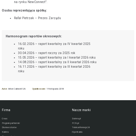
na rynku NewConnect”.
Osoba reprezentująca spółkę:
Rafał Pietrzak – Prezes Zarządu
Harmonogram raportów okresowych:
16.02.2026 – raport kwartalny za IV kwartał 2025
roku
30.04.2026 – raport roczny za 2025 rok
15.05.2026 – raport kwartalny za I kwartał 2026 roku
14.08.2026 – raport kwartalny za II kwartał 2026 roku
16.11.2026 – raport kwartalny za III kwartał 2026
roku
Autor:
Aiton Caldwell SA
Opublikowane:
19 listopada 2018
Firma
Nasze marki
O nas
Datera.pl
Program partnerski
FCN.pl
Dla inwestorów
Telekonferencje24
Kariera
iSpotkania