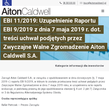
58 505 00 00
biuro@aitoncaldwell.pl
EBI 11/2019: Uzupełnienie Raportu
EBI 9/2019 z dnia 7 maja 2019 r. dot.
treści uchwał podjętych przez
Zwyczajne Walne Zgromadzenie Aiton
Caldwell S.A.
Kategorie informacji dla inwestorów
Zarząd Aiton Caldwell S.A., w związku z opublikowaniem w dniu dzisiejszym (tj. 7 maja
2019 r.) raportu EBI 9/2019, w którym to została przekazana treść uchwał podjętych przez
Zwyczajne Walne Zgromadzenie w dniu 7 maja 2019 roku, w uzupełnieniu w/w raportu
wskazuje, iż podstawę prawną do jego opublikowania stanowi § 4 ust. 2 pkt 7) Załącznika
nr 3 do Regulaminu Alternatywnego Systemu Obrotu.
Osoba reprezentująca spółkę:
Rafał Pietrzak – Prezes Zarządu