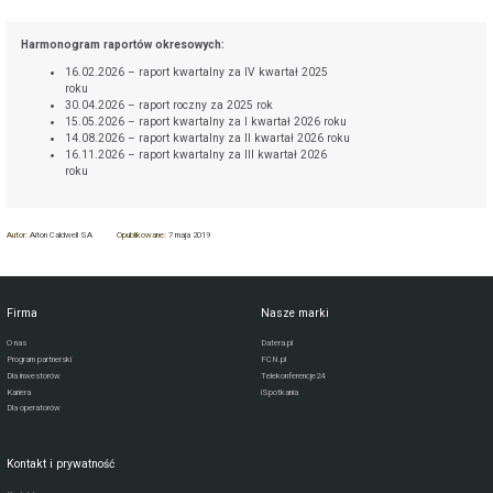
Harmonogram raportów okresowych:
16.02.2026 – raport kwartalny za IV kwartał 2025
roku
30.04.2026 – raport roczny za 2025 rok
15.05.2026 – raport kwartalny za I kwartał 2026 roku
14.08.2026 – raport kwartalny za II kwartał 2026 roku
16.11.2026 – raport kwartalny za III kwartał 2026
roku
Autor:
Aiton Caldwell SA
Opublikowane:
7 maja 2019
Firma
Nasze marki
O nas
Datera.pl
Program partnerski
FCN.pl
Dla inwestorów
Telekonferencje24
Kariera
iSpotkania
Dla operatorów
Kontakt i prywatność