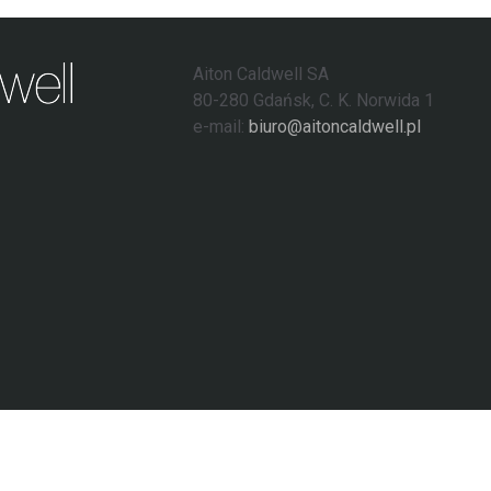
Aiton Caldwell SA
80-280 Gdańsk, C. K. Norwida 1
e-mail:
biuro@aitoncaldwell.pl