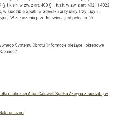
§ 1 k.s.h. w zw. z art. 400 § 1 k.s.h. w zw. z art. 4021 i 4022
0, w siedzibie Spółki w Gdańsku przy ulicy Trzy Lipy 3,
nej. W załączeniu przedstawiona jest pełna treść
ernatywnego Systemu Obrotu “Informacje bieżące i okresowe
wConnect”.
i publicznej Aiton Caldwell Spółka Akcyjna z siedzibą w
lektronicznej