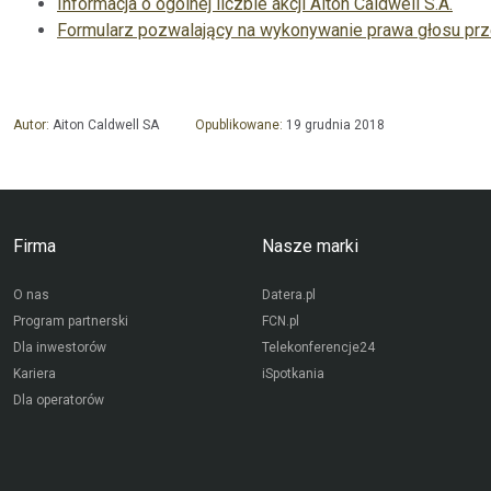
Informacja o ogólnej liczbie akcji Aiton Caldwell S.A.
Formularz pozwalający na wykonywanie prawa głosu pr
Autor:
Aiton Caldwell SA
Opublikowane:
19 grudnia 2018
Firma
Nasze marki
O nas
Datera.pl
Program partnerski
FCN.pl
Dla inwestorów
Telekonferencje24
Kariera
iSpotkania
Dla operatorów