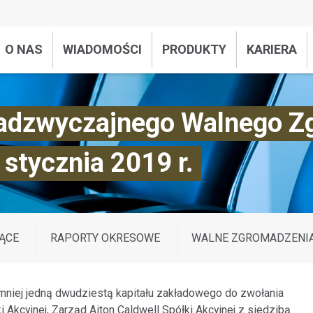
O NAS
WIADOMOŚCI
PRODUKTY
KARIERA
Nadzwyczajnego Walnego Z
 stycznia 2019 r.
ĄCE
RAPORTY OKRESOWE
WALNE ZGROMADZENI
mniej jedną dwudziestą kapitału zakładowego do zwołania
kcyjnej, Zarząd Aiton Caldwell Spółki Akcyjnej z siedzibą