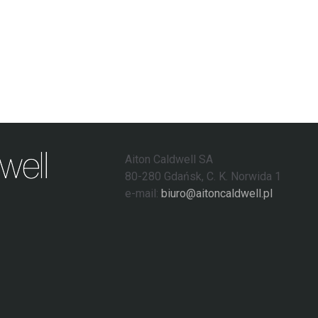
Aiton Caldwell SA
80-280 Gdańsk, C. K. Norwida 1
e-mail:
biuro@aitoncaldwell.pl