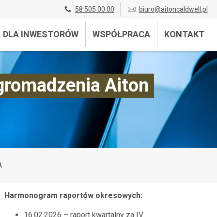
58 505 00 00
biuro@aitoncaldwell.pl
DLA INWESTORÓW
WSPÓŁPRACA
KONTAKT
gromadzenia Aiton
A
Harmonogram raportów okresowych:
16.02.2026 – raport kwartalny za IV