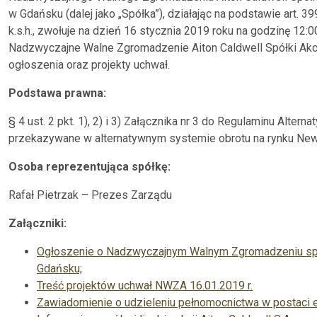
w Gdańsku (dalej jako „Spółka”), działając na podstawie art. 399 
k.s.h., zwołuje na dzień 16 stycznia 2019 roku na godzinę 12:0
Nadzwyczajne Walne Zgromadzenie Aiton Caldwell Spółki Akcyj
ogłoszenia oraz projekty uchwał.
Podstawa prawna:
§ 4 ust. 2 pkt. 1), 2) i 3) Załącznika nr 3 do Regulaminu Alt
przekazywane w alternatywnym systemie obrotu na rynku Ne
Osoba reprezentująca spółkę:
Rafał Pietrzak – Prezes Zarządu
Załączniki:
Ogłoszenie o Nadzwyczajnym Walnym Zgromadzeniu spółk
Gdańsku;
Treść projektów uchwał NWZA 16.01.2019 r.
Zawiadomienie o udzieleniu pełnomocnictwa w postaci e