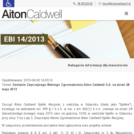
58 505 00 00
biuro@aitoncaldwell.pl
EBI 14/2013
Kategorie informacji dla inwestorów
Opublikowany: 2013-04-30 16:30:13
Temat:
Zwołanie Zwyczajnego Walnego Zgromadzenia Aiton Caldwell S.A. na dzień 28
maja 2013
Zarząd Aiton Caldwell Spółki Akcyjnej z siedzibą w Gdańsku (dalej jako "Spółka"),
działając na podstawie art. 399 § 1 k.s.h. w zw. z art. 402(1) k.s.h., zwołuje na dzień 28
(dwudziestego ósmego) maja 2013 roku na godzinę 10:00, w siedzibie Spółki w Gdańsku
przy ulicy Trzy Lipy 3, Zwyczajne Walne Zgromadzenie Aiton Caldwell Spółki Akcyjnej.
W załączeniu przedstawiona jest pełna treść ogłoszenia oraz projekty uchwał.
Podstawa prawna: § § 4 ust. 2 pkt. 1), 2) b) i 3) Załącznika nr 3 do Regulaminu