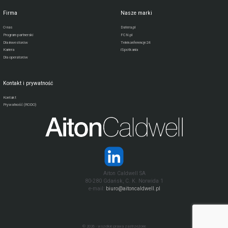
Firma
Nasze marki
O nas
Datera.pl
Program partnerski
FCN.pl
Dla inwestorów
Telekonferencje24
Kariera
iSpotkania
Dla operatorów
Kontakt i prywatność
Kontakt
Prywatność (RODO)
Aiton Caldwell SA
80-280 Gdańsk, C. K. Norwida 1
e-mail:
biuro@aitoncaldwell.pl
© 2026 - wszelkie prawa zastrzeżone