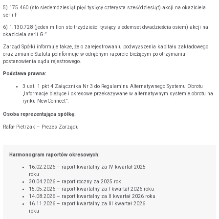
5) 175.460 (sto siedemdziesiąt pięć tysięcy czterysta sześćdziesiąt) akcji na okaziciela
serii F
6) 1.130.728 (jeden milion sto trzydzieści tysięcy siedemset dwadzieścia osiem) akcji na
okaziciela serii G.”
Zarząd Spółki informuje także, że o zarejestrowaniu podwyższenia kapitału zakładowego
oraz zmianie Statutu poinformuje w odrębnym raporcie bieżącym po otrzymaniu
postanowienia sądu rejestrowego.
Podstawa prawna:
3 ust. 1 pkt 4 Załącznika Nr 3 do Regulaminu Alternatywnego Systemu Obrotu
„Informacje bieżące i okresowe przekazywane w alternatywnym systemie obrotu na
rynku NewConnect”.
Osoba reprezentująca spółkę:
Rafał Pietrzak – Prezes Zarządu
Harmonogram raportów okresowych:
16.02.2026 – raport kwartalny za IV kwartał 2025
roku
30.04.2026 – raport roczny za 2025 rok
15.05.2026 – raport kwartalny za I kwartał 2026 roku
14.08.2026 – raport kwartalny za II kwartał 2026 roku
16.11.2026 – raport kwartalny za III kwartał 2026
roku