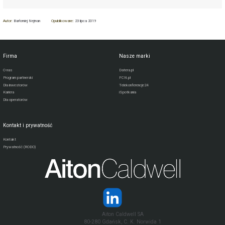
Autor:
Barłomiej Nejman
Opublikowane:
23 lipca 2019
Firma
Nasze marki
O nas
Datera.pl
Program partnerski
FCN.pl
Dla inwestorów
Telekonferencje24
Kariera
iSpotkania
Dla operatorów
Kontakt i prywatność
Kontakt
Prywatność (RODO)
Aiton Caldwell SA
80-280 Gdańsk, C. K. Norwida 1