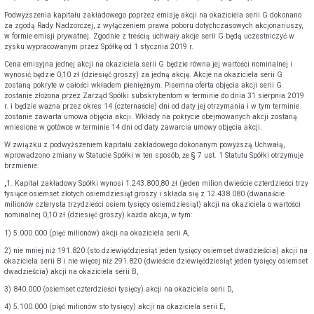
Podwyższenia kapitału zakładowego poprzez emisję akcji na okaziciela serii G dokonano
za zgodą Rady Nadzorczej, z wyłączeniem prawa poboru dotychczasowych akcjonariuszy,
w formie emisji prywatnej. Zgodnie z treścią uchwały akcje serii G będą uczestniczyć w
zysku wypracowanym przez Spółkę od 1 stycznia 2019 r.
Cena emisyjna jednej akcji na okaziciela serii G będzie równa jej wartości nominalnej i
wynosić będzie 0,10 zł (dziesięć groszy) za jedną akcję. Akcje na okaziciela serii G
zostaną pokryte w całości wkładem pieniężnym. Pisemna oferta objęcia akcji serii G
zostanie złożona przez Zarząd Spółki subskrybentom w terminie do dnia 31 sierpnia 2019
r. i będzie ważna przez okres 14 (czternaście) dni od daty jej otrzymania i w tym terminie
zostanie zawarta umowa objęcia akcji. Wkłady na pokrycie obejmowanych akcji zostaną
wniesione w gotówce w terminie 14 dni od daty zawarcia umowy objęcia akcji.
W związku z podwyższeniem kapitału zakładowego dokonanym powyższą Uchwałą,
wprowadzono zmiany w Statucie Spółki w ten sposób, że § 7 ust. 1 Statutu Spółki otrzymuje
brzmienie:
„1. Kapitał zakładowy Spółki wynosi 1.243.800,80 zł (jeden milion dwieście czterdzieści trzy
tysiące osiemset złotych osiemdziesiąt groszy i składa się z 12.438.080 (dwanaście
milionów czterysta trzydzieści osiem tysięcy osiemdziesiąt) akcji na okaziciela o wartości
nominalnej 0,10 zł (dziesięć groszy) każda akcja, w tym:
1) 5.000.000 (pięć milionów) akcji na okaziciela serii A,
2) nie mniej niż 191.820 (sto dziewięćdziesiąt jeden tysięcy osiemset dwadzieścia) akcji na
okaziciela serii B i nie więcej niż 291.820 (dwieście dziewięćdziesiąt jeden tysięcy osiemset
dwadzieścia) akcji na okaziciela serii B,
3) 840.000 (osiemset czterdzieści tysięcy) akcji na okaziciela serii D,
4) 5.100.000 (pięć milionów sto tysięcy) akcji na okaziciela serii E,