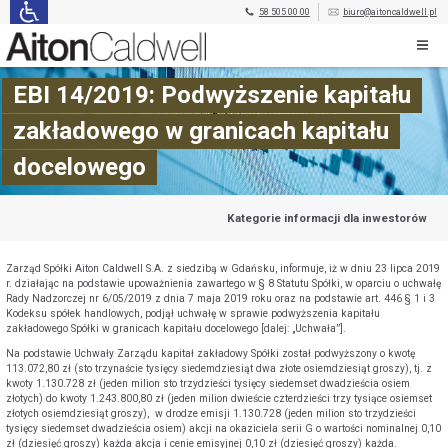
58 505 00 00
biuro@aitoncaldwell.pl
EBI 14/2019: Podwyższenie kapitału
zakładowego w granicach kapitału
docelowego
Kategorie informacji dla inwestorów
Zarząd Spółki Aiton Caldwell S.A. z siedzibą w Gdańsku, informuje, iż w dniu 23 lipca 2019
r. działając na podstawie upoważnienia zawartego w § 8 Statutu Spółki, w oparciu o uchwałę
Rady Nadzorczej nr 6/05/2019 z dnia 7 maja 2019 roku oraz na podstawie art. 446 § 1 i 3
Kodeksu spółek handlowych, podjął uchwałę w sprawie podwyższenia kapitału
zakładowego Spółki w granicach kapitału docelowego [dalej: „Uchwała”].
Na podstawie Uchwały Zarządu kapitał zakładowy Spółki został podwyższony o kwotę
113.072,80 zł (sto trzynaście tysięcy siedemdziesiąt dwa złote osiemdziesiąt groszy), tj. z
kwoty 1.130.728 zł (jeden milion sto trzydzieści tysięcy siedemset dwadzieścia osiem
złotych) do kwoty 1.243.800,80 zł (jeden milion dwieście czterdzieści trzy tysiące osiemset
złotych osiemdziesiąt groszy), w drodze emisji 1.130.728 (jeden milion sto trzydzieści
tysięcy siedemset dwadzieścia osiem) akcji na okaziciela serii G o wartości nominalnej 0,10
zł (dziesięć groszy) każda akcja i cenie emisyjnej 0,10 zł (dziesięć groszy) każda.