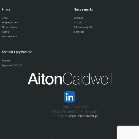
Firma
Nasze marki
O nas
Datera.pl
Program partnerski
FCN.pl
Dla inwestorów
Telekonferencje24
Kariera
iSpotkania
Dla operatorów
Kontakt i prywatność
Kontakt
Prywatność (RODO)
Aiton Caldwell SA
80-280 Gdańsk, C. K. Norwida 1
e-mail:
biuro@aitoncaldwell.pl