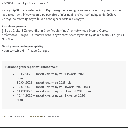
27/2014 dnia 31 października 2013 r.
Zarząd Spółki przekaże do Sądu Rejonowego informację o zatwierdzeniu połączenia w celu
jego rejestracji. Niezwłocznie po powzięciu informacji o rejestracji połączenia Spółek,
Zarząd poinformuje o tym fakcie osobnym raportem bieżącym.
Podstawa prawna:
§ 4 ust. 2 pkt. 8 Załącznika nr 3 do Regulaminu Alternatywnego Sytemu Obrotu –
"Informacje Bieżące i Okresowe przekazywane w Alternatywnym Systemie Obrotu na rynku
NewConnect".
Osoby reprezentujące spółkę:
• Jan Wyrwiński – Prezes Zarządu
Harmonogram raportów okresowych:
16.02.2026 – raport kwartalny za IV kwartał 2025
roku
30.04.2026 – raport roczny za 2025 rok
15.05.2026 – raport kwartalny za I kwartał 2026 roku
14.08.2026 – raport kwartalny za II kwartał 2026 roku
16.11.2026 – raport kwartalny za III kwartał 2026
roku
Autor:
Aiton Caldwell SA
Opublikowane:
30 kwietnia 2014