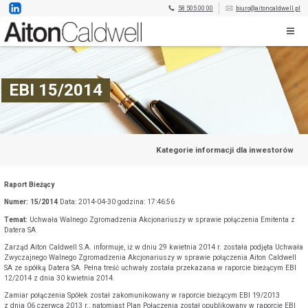
58 505 00 00
biuro@aitoncaldwell.pl
EBI 15/2014
Kategorie informacji dla inwestorów
Raport Bieżący
Numer: 15/2014
Data: 2014-04-30 godzina: 17:46:56
Temat:
Uchwała Walnego Zgromadzenia Akcjonariuszy w sprawie połączenia Emitenta z
Datera SA
Zarząd Aiton Caldwell S.A. informuje, iż w dniu 29 kwietnia 2014 r. została podjęta Uchwała
Zwyczajnego Walnego Zgromadzenia Akcjonariuszy w sprawie połączenia Aiton Caldwell
SA ze spółką Datera SA. Pełna treść uchwały została przekazana w raporcie bieżącym EBI
12/2014 z dnia 30 kwietnia 2014.
Zamiar połączenia Spółek został zakomunikowany w raporcie bieżącym EBI 19/2013
z dnia 06 czerwca 2013 r., natomiast Plan Połączenia został opublikowany w raporcie EBI