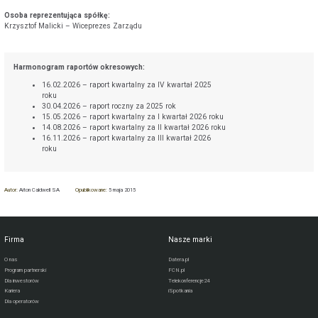
Osoba reprezentująca spółkę:
Krzysztof Malicki – Wiceprezes Zarządu
Harmonogram raportów okresowych:
16.02.2026 – raport kwartalny za IV kwartał 2025
roku
30.04.2026 – raport roczny za 2025 rok
15.05.2026 – raport kwartalny za I kwartał 2026 roku
14.08.2026 – raport kwartalny za II kwartał 2026 roku
16.11.2026 – raport kwartalny za III kwartał 2026
roku
Autor:
Aiton Caldwell SA
Opublikowane:
5 maja 2015
Firma
Nasze marki
O nas
Datera.pl
Program partnerski
FCN.pl
Dla inwestorów
Telekonferencje24
Kariera
iSpotkania
Dla operatorów