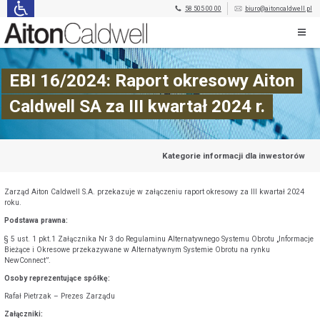
58 505 00 00
biuro@aitoncaldwell.pl
EBI 16/2024: Raport okresowy Aiton
Caldwell SA za III kwartał 2024 r.
Kategorie informacji dla inwestorów
Zarząd Aiton Caldwell S.A. przekazuje w załączeniu raport okresowy za III kwartał 2024
roku.
Podstawa prawna:
§ 5 ust. 1 pkt.1 Załącznika Nr 3 do Regulaminu Alternatywnego Systemu Obrotu „Informacje
Bieżące i Okresowe przekazywane w Alternatywnym Systemie Obrotu na rynku
NewConnect”.
Osoby reprezentujące spółkę:
Rafał Pietrzak – Prezes Zarządu
Załączniki: