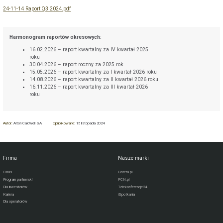
24-11-14 Raport Q3 2024.pdf
Harmonogram raportów okresowych:
16.02.2026 – raport kwartalny za IV kwartał 2025
roku
30.04.2026 – raport roczny za 2025 rok
15.05.2026 – raport kwartalny za I kwartał 2026 roku
14.08.2026 – raport kwartalny za II kwartał 2026 roku
16.11.2026 – raport kwartalny za III kwartał 2026
roku
Autor:
Aiton Caldwell SA
Opublikowane:
15 listopada 2024
Firma
Nasze marki
O nas
Datera.pl
Program partnerski
FCN.pl
Dla inwestorów
Telekonferencje24
Kariera
iSpotkania
Dla operatorów