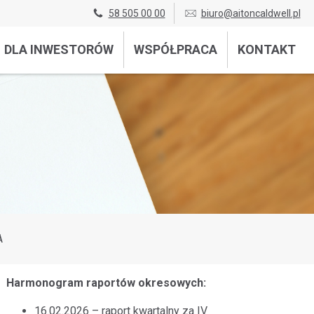
58 505 00 00
biuro@aitoncaldwell.pl
DLA INWESTORÓW
WSPÓŁPRACA
KONTAKT
A
Harmonogram raportów okresowych:
16.02.2026 – raport kwartalny za IV