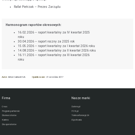
Rafał Pietrzak – Prezes Zarządu
Harmonogram raportów okresowych:
16.02.2026 – raport kwartalny za IV kwartał 2025
roku
30.04.2026 – raport roczny za 2025 rok
15.05.2026 – raport kwartalny za I kwartał 2026 roku
14.08.2026 – raport kwartalny za II kwartał 2026 roku
16.11.2026 – raport kwartalny za III kwartał 2026
roku
Autor:
Aiton Caldwell SA
Opublikowane:
21 września 2017
Firma
Nasze marki
O nas
Datera.pl
Program partnerski
FCN.pl
Dla inwestorów
Telekonferencje24
Kariera
iSpotkania
Dla operatorów