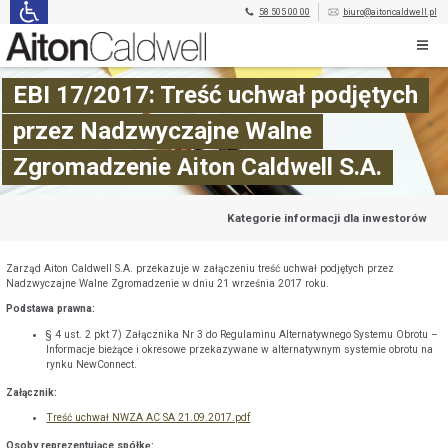
58 505 00 00
biuro@aitoncaldwell.pl
EBI 17/2017: Treść uchwał podjętych
przez Nadzwyczajne Walne
Zgromadzenie Aiton Caldwell S.A.
Kategorie informacji dla inwestorów
Zarząd Aiton Caldwell S.A. przekazuje w załączeniu treść uchwał podjętych przez
Nadzwyczajne Walne Zgromadzenie w dniu 21 września 2017 roku.
Podstawa prawna:
§ 4 ust. 2 pkt 7) Załącznika Nr 3 do Regulaminu Alternatywnego Systemu Obrotu –
Informacje bieżące i okresowe przekazywane w alternatywnym systemie obrotu na
rynku NewConnect.
Załącznik:
Treść uchwał NWZA AC SA 21.09.2017.pdf
Osoby reprezentujące spółkę: