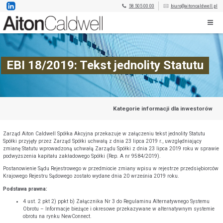
58 505 00 00
biuro@aitoncaldwell.pl
EBI 18/2019: Tekst jednolity Statutu
Kategorie informacji dla inwestorów
Zarząd Aiton Caldwell Spółka Akcyjna przekazuje w załączeniu tekst jednolity Statutu
Spółki przyjęty przez Zarząd Spółki uchwałą z dnia 23 lipca 2019 r., uwzględniający
zmianę Statutu wprowadzoną uchwałą Zarządu Spółki z dnia 23 lipca 2019 roku w sprawie
podwyższenia kapitału zakładowego Spółki (Rep. A nr 9584/2019).
Postanowienie Sądu Rejestrowego w przedmiocie zmiany wpisu w rejestrze przedsiębiorców
Krajowego Rejestru Sądowego zostało wydane dnia 20 września 2019 roku.
Podstawa prawna:
4 ust. 2 pkt 2) ppkt b) Załącznika Nr 3 do Regulaminu Alternatywnego Systemu
Obrotu – Informacje bieżące i okresowe przekazywane w alternatywnym systemie
obrotu na rynku NewConnect.