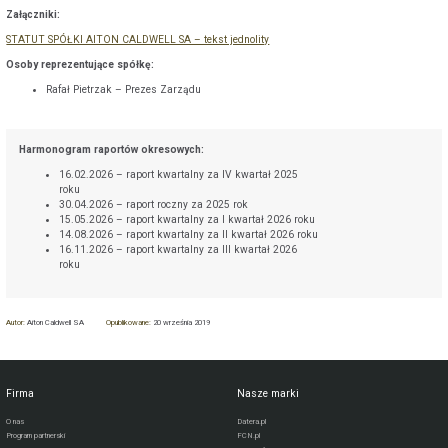
Załączniki:
STATUT SPÓŁKI AITON CALDWELL SA – tekst jednolity
Osoby reprezentujące spółkę:
Rafał Pietrzak – Prezes Zarządu
Harmonogram raportów okresowych:
16.02.2026 – raport kwartalny za IV kwartał 2025
roku
30.04.2026 – raport roczny za 2025 rok
15.05.2026 – raport kwartalny za I kwartał 2026 roku
14.08.2026 – raport kwartalny za II kwartał 2026 roku
16.11.2026 – raport kwartalny za III kwartał 2026
roku
Autor:
Aiton Caldwell SA
Opublikowane:
20 września 2019
Firma
Nasze marki
O nas
Datera.pl
Program partnerski
FCN.pl