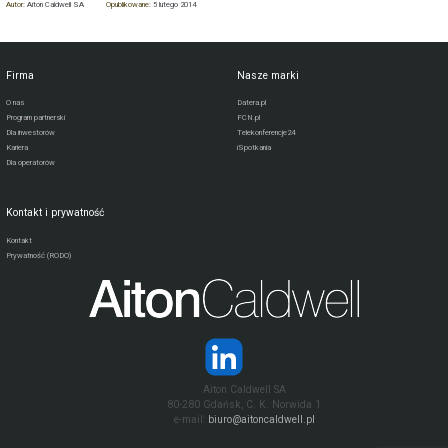
Autor:
Aiton Caldwell SA
Opublikowane:
5 lutego 2014
Firma
Nasze marki
O nas
Datera.pl
Program partnerski
FCN.pl
Dla inwestorów
Telekonferencje24
Kariera
iSpotkania
Dla operatorów
Kontakt i prywatność
Kontakt
Prywatność (RODO)
Aiton Caldwell SA
80-280 Gdańsk, C. K. Norwida 1
e-mail:
biuro@aitoncaldwell.pl