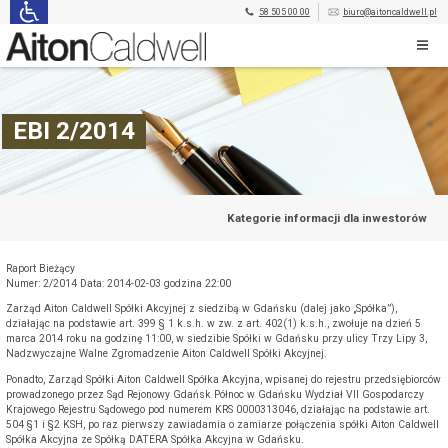
58 505 00 00
biuro@aitoncaldwell.pl
EBI 2/2014
Kategorie informacji dla inwestorów
Raport Bieżący
Numer: 2/2014 Data: 2014-02-03 godzina 22:00
Zarząd Aiton Caldwell Spółki Akcyjnej z siedzibą w Gdańsku (dalej jako „Spółka”),
działając na podstawie art. 399 § 1 k.s.h. w zw. z art. 402(1) k.s.h., zwołuje na dzień 5
marca 2014 roku na godzinę 11:00, w siedzibie Spółki w Gdańsku przy ulicy Trzy Lipy 3,
Nadzwyczajne Walne Zgromadzenie Aiton Caldwell Spółki Akcyjnej.
Ponadto, Zarząd Spółki Aiton Caldwell Spółka Akcyjna, wpisanej do rejestru przedsiębiorców
prowadzonego przez Sąd Rejonowy Gdańsk Północ w Gdańsku Wydział VII Gospodarczy
Krajowego Rejestru Sądowego pod numerem KRS 0000313046, działając na podstawie art.
504 §1 i §2 KSH, po raz pierwszy zawiadamia o zamiarze połączenia spółki Aiton Caldwell
Spółka Akcyjna ze Spółką DATERA Spółka Akcyjna w Gdańsku.