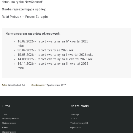
obrotu na rynku NewConnect”.
Osoba reprezentująca spółkę:
Rafał Pietrzak – Prezes Zarządu
Harmonogram raportów okresowych:
16.02.2026 – raport kwartalny za IV kwartał 2025
roku
30.04.2026 – raport roczny za 2025 rok
15.05.2026 – raport kwartalny za I kwartał 2026 roku
14.08.2026 – raport kwartalny za II kwartał 2026 roku
16.11.2026 – raport kwartalny za III kwartał 2026
roku
Autor:
Aiton Caldwell SA
Opublikowane:
17 października 2017
Firma
Nasze marki
O nas
Datera.pl
Program partnerski
FCN.pl
Dla inwestorów
Telekonferencje24
Kariera
iSpotkania
Dla operatorów