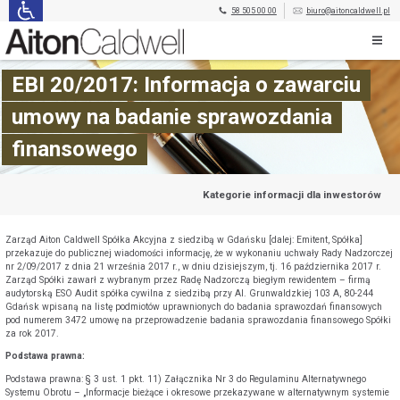
58 505 00 00
biuro@aitoncaldwell.pl
EBI 20/2017: Informacja o zawarciu
umowy na badanie sprawozdania
finansowego
Kategorie informacji dla inwestorów
Zarząd Aiton Caldwell Spółka Akcyjna z siedzibą w Gdańsku [dalej: Emitent, Spółka]
przekazuje do publicznej wiadomości informację, że w wykonaniu uchwały Rady Nadzorczej
nr 2/09/2017 z dnia 21 września 2017 r., w dniu dzisiejszym, tj. 16 października 2017 r.
Zarząd Spółki zawarł z wybranym przez Radę Nadzorczą biegłym rewidentem – firmą
audytorską ESO Audit spółka cywilna z siedzibą przy Al. Grunwaldzkiej 103 A, 80-244
Gdańsk wpisaną na listę podmiotów uprawnionych do badania sprawozdań finansowych
pod numerem 3472 umowę na przeprowadzenie badania sprawozdania finansowego Spółki
za rok 2017.
Podstawa prawna:
Podstawa prawna: § 3 ust. 1 pkt. 11) Załącznika Nr 3 do Regulaminu Alternatywnego
Systemu Obrotu – „Informacje bieżące i okresowe przekazywane w alternatywnym systemie