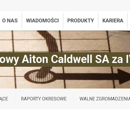
O NAS
WIADOMOŚCI
PRODUKTY
KARIERA
owy Aiton Caldwell SA za I
ĄCE
RAPORTY OKRESOWE
WALNE ZGROMADZENI