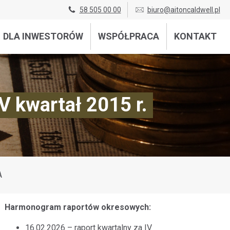
58 505 00 00
biuro@aitoncaldwell.pl
DLA INWESTORÓW
WSPÓŁPRACA
KONTAKT
V kwartał 2015 r.
A
Harmonogram raportów okresowych:
16.02.2026 – raport kwartalny za IV