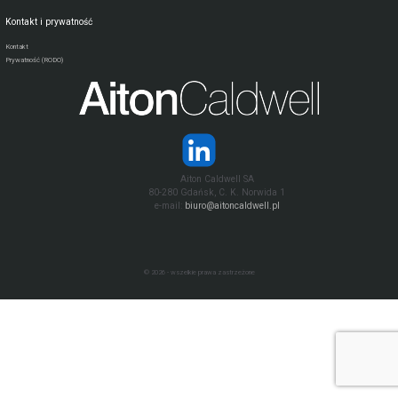
Kontakt i prywatność
Kontakt
Prywatność (RODO)
Aiton Caldwell SA
80-280 Gdańsk, C. K. Norwida 1
e-mail:
biuro@aitoncaldwell.pl
© 2026 - wszelkie prawa zastrzeżone