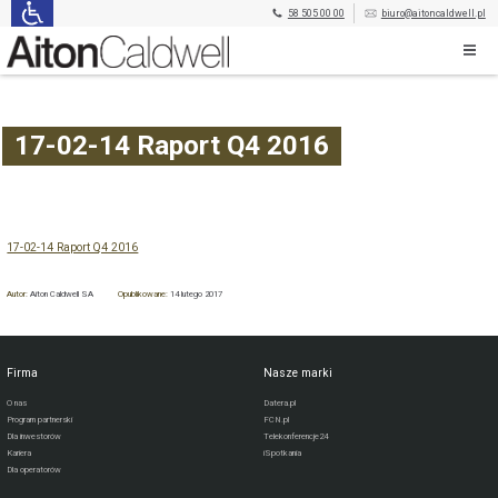
58 505 00 00
biuro@aitoncaldwell.pl
17-02-14 Raport Q4 2016
17-02-14 Raport Q4 2016
Autor:
Aiton Caldwell SA
Opublikowane:
14 lutego 2017
Firma
Nasze marki
O nas
Datera.pl
Program partnerski
FCN.pl
Dla inwestorów
Telekonferencje24
Kariera
iSpotkania
Dla operatorów