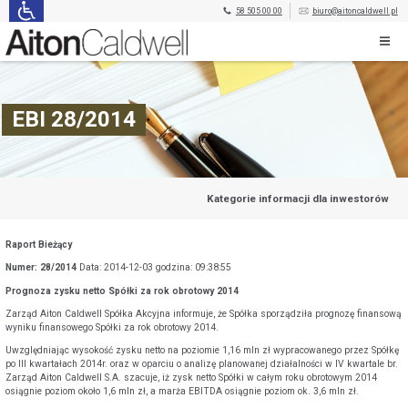
58 505 00 00
biuro@aitoncaldwell.pl
EBI 28/2014
Kategorie informacji dla inwestorów
Raport Bieżący
Numer: 28/2014
Data: 2014-12-03 godzina: 09:38:55
Prognoza zysku netto Spółki za rok obrotowy 2014
Zarząd Aiton Caldwell Spółka Akcyjna informuje, że Spółka sporządziła prognozę finansową
wyniku finansowego Spółki za rok obrotowy 2014.
Uwzględniając wysokość zysku netto na poziomie 1,16 mln zł wypracowanego przez Spółkę
po III kwartałach 2014r. oraz w oparciu o analizę planowanej działalności w IV kwartale br.
Zarząd Aiton Caldwell S.A. szacuje, iż zysk netto Spółki w całym roku obrotowym 2014
osiągnie poziom około 1,6 mln zł, a marża EBITDA osiągnie poziom ok. 3,6 mln zł.