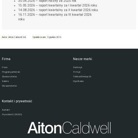
30.04.2026 – raport roczny za 2025 rok
15.05.2026 – raport kwartalny za I kwartał 2026 roku
14.08.2026 – raport kwartalny za II kwartał 2026 roku
16.11.2026 – raport kwartalny za III kwartał 2026
roku
Autor:
Aiton Caldwell SA
Opublikowane:
3 grudnia 2014
Firma
Nasze marki
O nas
Datera.pl
Program partnerski
FCN.pl
Dla inwestorów
Telekonferencje24
Kariera
iSpotkania
Dla operatorów
Kontakt i prywatność
Kontakt
Prywatność (RODO)