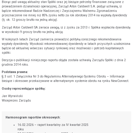
Biorąc pod uwagę aktualny stan Spółki oraz jej bieżące potrzeby finansowe związane z
prowadzeniem działalności operacyjnej, Zarząd Aiton Caldwell S.A. podjął uchwałę, iż
będzie rekomendował Radzie Nadzorczej i Zwyczajnemu Walnemu Zgromadzeniu
przeznaczenie nie mniej niż 85% zysku netto za rok obrotowy 2014 na wypłatę dywidendy
(tj. ok. 12 groszy brutto na jedną akcję).
Zarząd Aiton Caldwell SA zwraca uwagę, iż z zysku za 2013 r. Spółka wypłaciła dywidendę
w wysokości 9 groszy brutto na jedną akcję.
W kolejnych latach Zarząd zamierza prowadzić politykę corocznego rekomendowania
wypłaty dywidendy. Wysokość rekomendowanej dywidendy w latach przyszłych uzależniona
będzie od aktualnej wówczas sytuacji rynkowej oraz możliwości i potrzeb kapitałowych
spółki.
Decyzja o publikacji niniejszego raportu objęta została uchwałą Zarządu Spółki z dnia 2
grudnia 2014 roku.
Podstawa prawna:
§ 3 ust. 1 Załącznika Nr 3 do Regulaminu Alternatywnego Systemu Obrotu – Informacje
bieżące i okresowe przekazywane w alternatywnym systemie obrotu na rynku NewConnect.
Osoby reprezentujące spółkę:
Jan Wyrwiński
Wiceprezes Zarządu
Harmonogram raportów okresowych:
16.02.2026 – raport kwartalny za IV kwartał 2025
roku