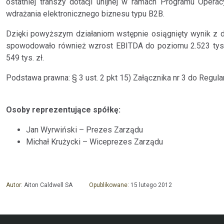
ostatniej transzy dotacji unijnej w ramach Programu Opera
wdrażania elektronicznego biznesu typu B2B.
Dzięki powyższym działaniom wstępnie osiągnięty wynik z dzi
spowodowało również wzrost EBITDA do poziomu 2.523 tys. 
549 tys. zł.
Podstawa prawna: § 3 ust. 2 pkt 15) Załącznika nr 3 do Regu
Osoby reprezentujące spółkę:
Jan Wyrwiński – Prezes Zarządu
Michał Krużycki – Wiceprezes Zarządu
Autor:
Aiton Caldwell SA
Opublikowane:
15 lutego 2012