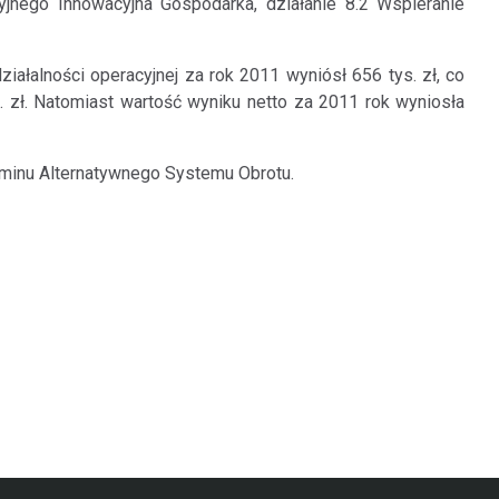
cyjnego Innowacyjna Gospodarka, działanie 8.2 Wspieranie
ałalności operacyjnej za rok 2011 wyniósł 656 tys. zł, co
zł. Natomiast wartość wyniku netto za 2011 rok wyniosła
laminu Alternatywnego Systemu Obrotu.