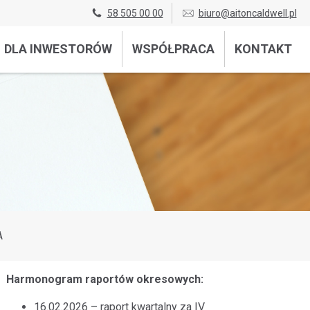
58 505 00 00
biuro@aitoncaldwell.pl
DLA INWESTORÓW
WSPÓŁPRACA
KONTAKT
A
Harmonogram raportów okresowych:
16.02.2026 – raport kwartalny za IV