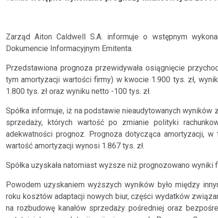
Zarząd Aiton Caldwell S.A. informuje o wstępnym wykon
Dokumencie Informacyjnym Emitenta.
Przedstawiona prognoza przewidywała osiągnięcie przychod
tym amortyzacji wartości firmy) w kwocie 1.900 tys. zł, wyni
1.800 tys. zł oraz wyniku netto -100 tys. zł.
Spółka informuje, iż na podstawie nieaudytowanych wyników
sprzedaży, których wartość po zmianie polityki rachunko
adekwatności prognoz. Prognoza dotycząca amortyzacji, w t
wartość amortyzacji wynosi 1.867 tys. zł.
Spółka uzyskała natomiast wyższe niż prognozowano wyniki 
Powodem uzyskaniem wyższych wyników było między innymi
roku kosztów adaptacji nowych biur, części wydatków związa
na rozbudowę kanałów sprzedaży pośredniej oraz bezpośred