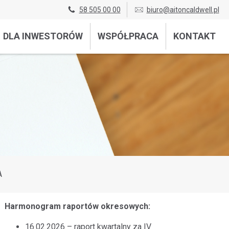
58 505 00 00
biuro@aitoncaldwell.pl
DLA INWESTORÓW
WSPÓŁPRACA
KONTAKT
A
Harmonogram raportów okresowych:
16.02.2026 – raport kwartalny za IV