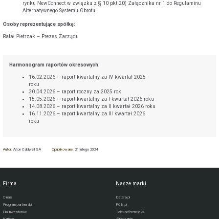
rynku NewConnect w związku z § 10 pkt 20) Załącznika nr 1 do Regulaminu
Alternatywnego Systemu Obrotu.
Osoby reprezentujące spółkę:
Rafał Pietrzak – Prezes Zarządu
Harmonogram raportów okresowych:
16.02.2026 – raport kwartalny za IV kwartał 2025
roku
30.04.2026 – raport roczny za 2025 rok
15.05.2026 – raport kwartalny za I kwartał 2026 roku
14.08.2026 – raport kwartalny za II kwartał 2026 roku
16.11.2026 – raport kwartalny za III kwartał 2026
roku
Autor:
Aiton Caldwell SA
Opublikowane:
21 lutego 2024
Firma
Nasze marki
O nas
Datera.pl
Program partnerski
FCN.pl
Dla inwestorów
Telekonferencje24
Kariera
iSpotkania