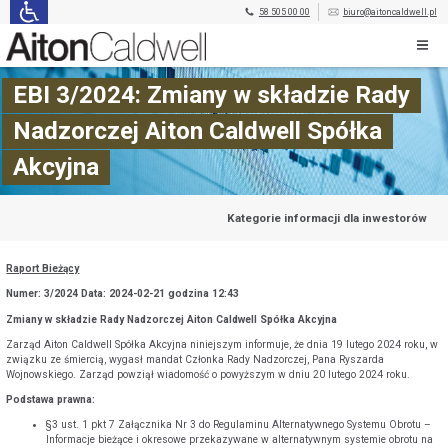
58 505 00 00
biuro@aitoncaldwell.pl
EBI 3/2024: Zmiany w składzie Rady
Nadzorczej Aiton Caldwell Spółka
Akcyjna
Kategorie informacji dla inwestorów
Raport Bieżący
Numer: 3/2024 Data: 2024-02-21 godzina 12:43
Zmiany w składzie Rady Nadzorczej Aiton Caldwell Spółka Akcyjna
Zarząd Aiton Caldwell Spółka Akcyjna niniejszym informuje, że dnia 19 lutego 2024 roku, w
związku ze śmiercią, wygasł mandat Członka Rady Nadzorczej, Pana Ryszarda
Wojnowskiego. Zarząd powziął wiadomość o powyższym w dniu 20 lutego 2024 roku.
Podstawa prawna:
§3 ust. 1 pkt 7 Załącznika Nr 3 do Regulaminu Alternatywnego Systemu Obrotu –
Informacje bieżące i okresowe przekazywane w alternatywnym systemie obrotu na