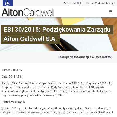
58 505 00 00
biuro@aitoncaldwell.pl
EBI 30/2015: Podziękowania Zarządu
Aiton Caldwell S.A.
Kategorie informacji dla inwestorów
Numer:
30/2015
Data:
2015-12-31
Zarząd Aiton Caldwell S.A. w uzupełnieniu do raportu nr 28/2015 z 11 grudnia 2015 roku,
w sprawie zmian w składzie Zarządu i Rady Nadzorczej Aiton Caldwell SA, wyraża
serdeczne podziękowania Pani Agnieszce Kosińskiej i Panu Krzysztofowi Malickiemu za
dotychczasową pracę oraz wkład w rozwój Spółki.
Podstawa prawna:
§ 3 ust. 1 Załącznika Nr 3 do Regulaminu Alternatywnego Systemu Obrotu – Informacje
bieżące i okresowe przekazywane w alternatywnym systemie obrotu na rynku NewConnect.