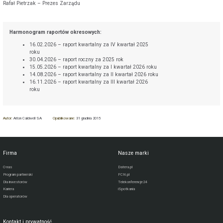
Rafał Pietrzak – Prezes Zarządu
Harmonogram raportów okresowych:
16.02.2026 – raport kwartalny za IV kwartał 2025
roku
30.04.2026 – raport roczny za 2025 rok
15.05.2026 – raport kwartalny za I kwartał 2026 roku
14.08.2026 – raport kwartalny za II kwartał 2026 roku
16.11.2026 – raport kwartalny za III kwartał 2026
roku
Autor:
Aiton Caldwell SA
Opublikowane:
31 grudnia 2015
Firma
Nasze marki
O nas
Datera.pl
Program partnerski
FCN.pl
Dla inwestorów
Telekonferencje24
Kariera
iSpotkania
Dla operatorów
Kontakt i prywatność