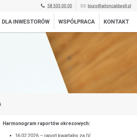
58 505 00 00
biuro@aitoncaldwell.pl
DLA INWESTORÓW
WSPÓŁPRACA
KONTAKT
A
Harmonogram raportów okresowych:
16.02.2026 – raport kwartalny za IV