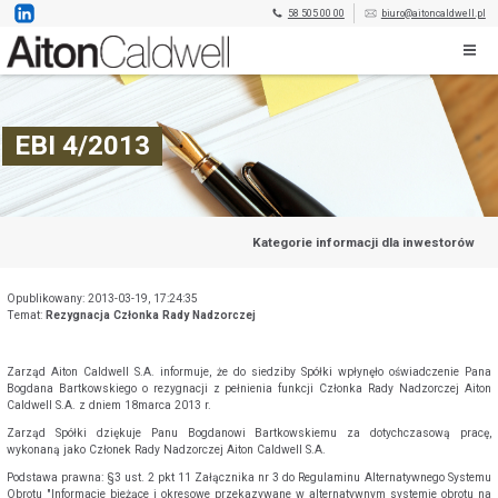
58 505 00 00
biuro@aitoncaldwell.pl
EBI 4/2013
Kategorie informacji dla inwestorów
Opublikowany: 2013-03-19, 17:24:35
Temat:
Rezygnacja Członka Rady Nadzorczej
Zarząd Aiton Caldwell S.A. informuje, że do siedziby Spółki wpłynęło oświadczenie Pana
Bogdana Bartkowskiego o rezygnacji z pełnienia funkcji Członka Rady Nadzorczej Aiton
Caldwell S.A. z dniem 18marca 2013 r.
Zarząd Spółki dziękuje Panu Bogdanowi Bartkowskiemu za dotychczasową pracę,
wykonaną jako Członek Rady Nadzorczej Aiton Caldwell S.A.
Podstawa prawna: §3 ust. 2 pkt 11 Załącznika nr 3 do Regulaminu Alternatywnego Systemu
Obrotu "Informacje bieżące i okresowe przekazywane w alternatywnym systemie obrotu na