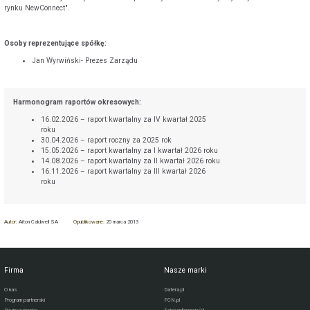
rynku NewConnect".
Osoby reprezentujące spółkę:
Jan Wyrwiński- Prezes Zarządu
Harmonogram raportów okresowych:
16.02.2026 – raport kwartalny za IV kwartał 2025
roku
30.04.2026 – raport roczny za 2025 rok
15.05.2026 – raport kwartalny za I kwartał 2026 roku
14.08.2026 – raport kwartalny za II kwartał 2026 roku
16.11.2026 – raport kwartalny za III kwartał 2026
roku
Autor:
Aiton Caldwell SA
Opublikowane:
20 marca 2013
Firma
Nasze marki
O nas
Datera.pl
Program partnerski
FCN.pl