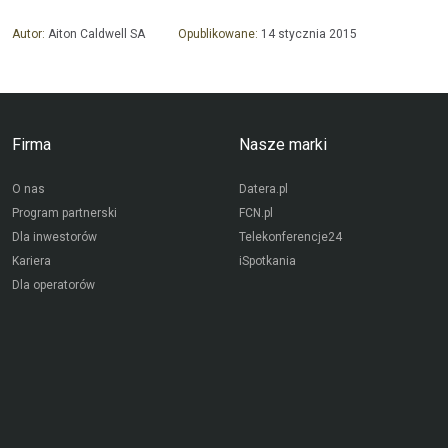
Autor:
Aiton Caldwell SA
Opublikowane:
14 stycznia 2015
Firma
Nasze marki
O nas
Datera.pl
Program partnerski
FCN.pl
Dla inwestorów
Telekonferencje24
Kariera
iSpotkania
Dla operatorów