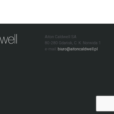
Aiton Caldwell SA
80-280 Gdańsk, C. K. Norwida 1
e-mail:
biuro@aitoncaldwell.pl