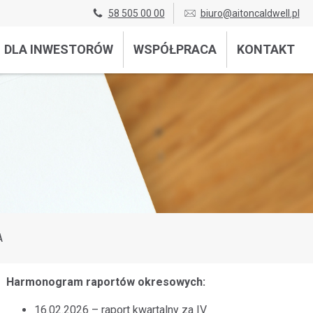
58 505 00 00
biuro@aitoncaldwell.pl
DLA INWESTORÓW
WSPÓŁPRACA
KONTAKT
A
Harmonogram raportów okresowych:
16.02.2026 – raport kwartalny za IV