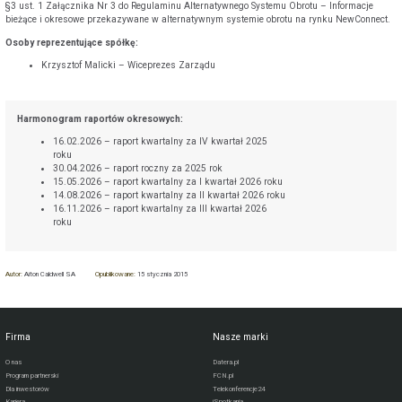
§3 ust. 1 Załącznika Nr 3 do Regulaminu Alternatywnego Systemu Obrotu – Informacje
bieżące i okresowe przekazywane w alternatywnym systemie obrotu na rynku NewConnect.
Osoby reprezentujące spółkę:
Krzysztof Malicki – Wiceprezes Zarządu
Harmonogram raportów okresowych:
16.02.2026 – raport kwartalny za IV kwartał 2025
roku
30.04.2026 – raport roczny za 2025 rok
15.05.2026 – raport kwartalny za I kwartał 2026 roku
14.08.2026 – raport kwartalny za II kwartał 2026 roku
16.11.2026 – raport kwartalny za III kwartał 2026
roku
Autor:
Aiton Caldwell SA
Opublikowane:
15 stycznia 2015
Firma
Nasze marki
O nas
Datera.pl
Program partnerski
FCN.pl
Dla inwestorów
Telekonferencje24
Kariera
iSpotkania