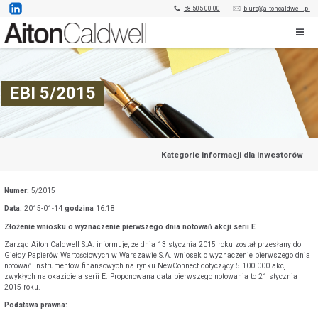
58 505 00 00
biuro@aitoncaldwell.pl
EBI 5/2015
Kategorie informacji dla inwestorów
Numer:
5/2015
Data:
2015-01-14
godzina
16:18
Złożenie wniosku o wyznaczenie pierwszego dnia notowań akcji serii E
Zarząd Aiton Caldwell S.A. informuje, że dnia 13 stycznia 2015 roku został przesłany do
Giełdy Papierów Wartościowych w Warszawie S.A. wniosek o wyznaczenie pierwszego dnia
notowań instrumentów finansowych na rynku NewConnect dotyczący 5.100.000 akcji
zwykłych na okaziciela serii E. Proponowana data pierwszego notowania to 21 stycznia
2015 roku.
Podstawa prawna: