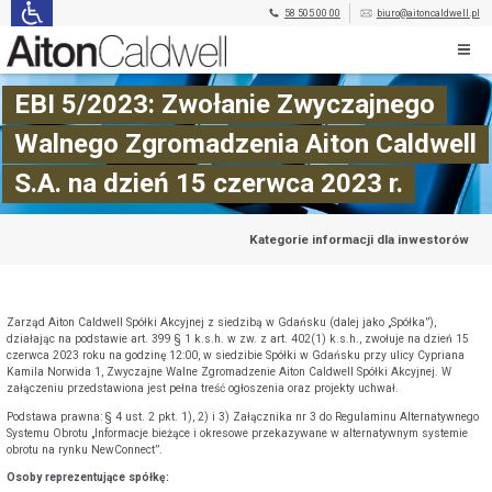
58 505 00 00
biuro@aitoncaldwell.pl
EBI 5/2023: Zwołanie Zwyczajnego
Walnego Zgromadzenia Aiton Caldwell
S.A. na dzień 15 czerwca 2023 r.
Kategorie informacji dla inwestorów
Zarząd Aiton Caldwell Spółki Akcyjnej z siedzibą w Gdańsku (dalej jako „Spółka”),
działając na podstawie art. 399 § 1 k.s.h. w zw. z art. 402(1) k.s.h., zwołuje na dzień 15
czerwca 2023 roku na godzinę 12:00, w siedzibie Spółki w Gdańsku przy ulicy Cypriana
Kamila Norwida 1, Zwyczajne Walne Zgromadzenie Aiton Caldwell Spółki Akcyjnej. W
załączeniu przedstawiona jest pełna treść ogłoszenia oraz projekty uchwał.
Podstawa prawna: § 4 ust. 2 pkt. 1), 2) i 3) Załącznika nr 3 do Regulaminu Alternatywnego
Systemu Obrotu „Informacje bieżące i okresowe przekazywane w alternatywnym systemie
obrotu na rynku NewConnect”.
Osoby reprezentujące spółkę: