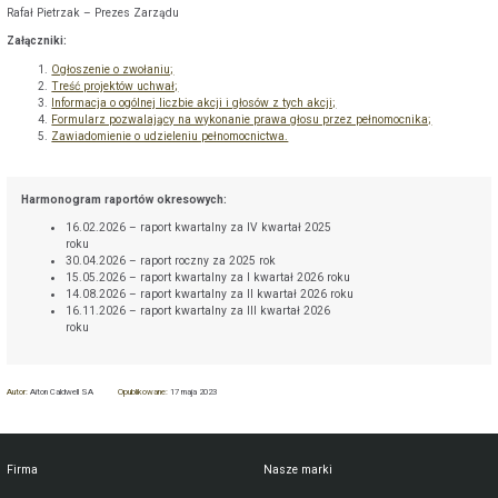
Rafał Pietrzak – Prezes Zarządu
Załączniki:
Ogłoszenie o zwołaniu;
Treść projektów uchwał;
Informacja o ogólnej liczbie akcji i głosów z tych akcji;
Formularz pozwalający na wykonanie prawa głosu przez pełnomocnika;
Zawiadomienie o udzieleniu pełnomocnictwa.
Harmonogram raportów okresowych:
16.02.2026 – raport kwartalny za IV kwartał 2025
roku
30.04.2026 – raport roczny za 2025 rok
15.05.2026 – raport kwartalny za I kwartał 2026 roku
14.08.2026 – raport kwartalny za II kwartał 2026 roku
16.11.2026 – raport kwartalny za III kwartał 2026
roku
Autor:
Aiton Caldwell SA
Opublikowane:
17 maja 2023
Firma
Nasze marki