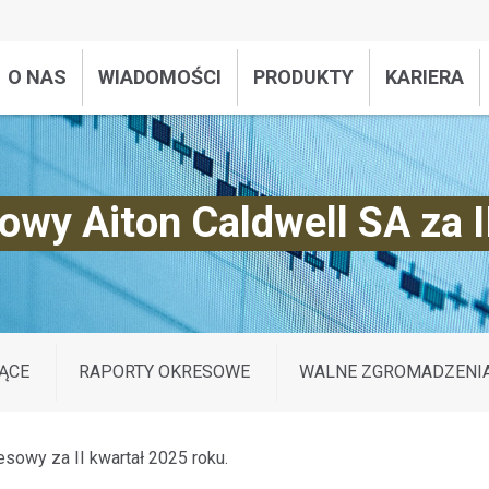
O NAS
WIADOMOŚCI
PRODUKTY
KARIERA
owy Aiton Caldwell SA za II
ĄCE
RAPORTY OKRESOWE
WALNE ZGROMADZENI
esowy za II kwartał 2025 roku.