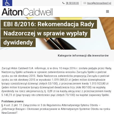
58 505 00 00
biuro@aitoncaldwell.pl
EBI 8/2016: Rekomendacja Rady
Nadzorczej w sprawie wypłaty
dywidendy
Kategorie informacji dla inwestorów
Zarząd Aiton Caldwell S.A. informuje, iż w dniu 10 maja 2016 r. została podjęta przez Radę
Nadzorczą Spółki uchwała w sprawie zatwierdzenia wniosku Zarządu Spółki o podział
zysku za rok obrotowy 2015. Rada Nadzorcza zatwierdziła propozycję Zarządu o podział
zysku za rok obrotowy 2015 w wysokości 1.019.069,53 zł (jeden milion dziewiętnaście
tysięcy sześćdziesiąt dziewięć złotych 53/100), z przeznaczeniem kwoty 1.013.923,80 zł
(jeden milion trzynaście tysięcy dziewięćset dwadzieścia trzy złote 80/100) na wypłatę
dywidendy na rzecz akcjonariuszy, tj. 0,09 zł na każdą akcję oraz z przeznaczeniem kwoty
5.145,73 zł (pięć tysięcy sto czterdzieści pięć złotych 73/100) na kapitał zapasowy Spółki.
Podstawa prawna:
§ 4 ust. 2 pkt. 11 Załącznika nr 3 do Regulaminu Alternatywnego Sytemu Obrotu –
„Informacje Bieżące i Okresowe przekazywane w Alternatywnym Systemie Obrotu na rynku
NewConnect”.