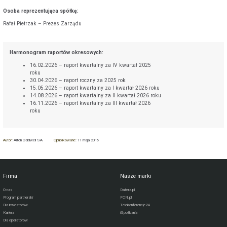
Osoba reprezentująca spółkę:
Rafał Pietrzak – Prezes Zarządu
Harmonogram raportów okresowych:
16.02.2026 – raport kwartalny za IV kwartał 2025
roku
30.04.2026 – raport roczny za 2025 rok
15.05.2026 – raport kwartalny za I kwartał 2026 roku
14.08.2026 – raport kwartalny za II kwartał 2026 roku
16.11.2026 – raport kwartalny za III kwartał 2026
roku
Autor:
Aiton Caldwell SA
Opublikowane:
11 maja 2016
Firma
Nasze marki
O nas
Datera.pl
Program partnerski
FCN.pl
Dla inwestorów
Telekonferencje24
Kariera
iSpotkania
Dla operatorów