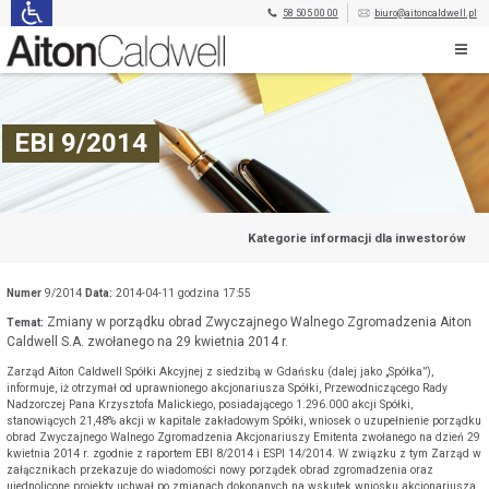
58 505 00 00
biuro@aitoncaldwell.pl
EBI 9/2014
Kategorie informacji dla inwestorów
Numer
9/2014
Data:
2014-04-11 godzina 17:55
Zmiany w porządku obrad Zwyczajnego Walnego Zgromadzenia Aiton
Temat:
Caldwell S.A. zwołanego na 29 kwietnia 2014 r.
Zarząd Aiton Caldwell Spółki Akcyjnej z siedzibą w Gdańsku (dalej jako „Spółka”),
informuje, iż otrzymał od uprawnionego akcjonariusza Spółki, Przewodniczącego Rady
Nadzorczej Pana Krzysztofa Malickiego, posiadającego 1.296.000 akcji Spółki,
stanowiących 21,48% akcji w kapitale zakładowym Spółki, wniosek o uzupełnienie porządku
obrad Zwyczajnego Walnego Zgromadzenia Akcjonariuszy Emitenta zwołanego na dzień 29
kwietnia 2014 r. zgodnie z raportem EBI 8/2014 i ESPI 14/2014. W związku z tym Zarząd w
załącznikach przekazuje do wiadomości nowy porządek obrad zgromadzenia oraz
ujednolicone projekty uchwał po zmianach dokonanych na wskutek wniosku akcjonariusza.