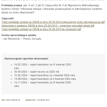
Podstawa prawna:
par. 4 ust. 2 pkt 5) Załącznika Nr 3 do Regulaminu Alternatywnego
Systemu Obrotu "Informacje bieżące i okresowe przekazywane w alternatywnym systemie
obrotu na rynku NewConnect".
Załączniki:
Treść projektów uchwał na ZWZA w dniu 29.04.2014 zgłoszonych przez akcjonariusza.pdf
Ogłoszenie o zwołaniu ZWZA w dniu 29.04.2014 – zmieniony porządek obrad.pdf
Treść projektów uchwał na ZWZA w dniu 29.04.2014 po zmianach.pdf
Osoby reprezentujące spółkę:
• Jan Wyrwiński – Prezes Zarządu
Harmonogram raportów okresowych:
16.02.2026 – raport kwartalny za IV kwartał 2025
roku
30.04.2026 – raport roczny za 2025 rok
15.05.2026 – raport kwartalny za I kwartał 2026 roku
14.08.2026 – raport kwartalny za II kwartał 2026 roku
16.11.2026 – raport kwartalny za III kwartał 2026
roku
Autor:
Aiton Caldwell SA
Opublikowane:
14 kwietnia 2014