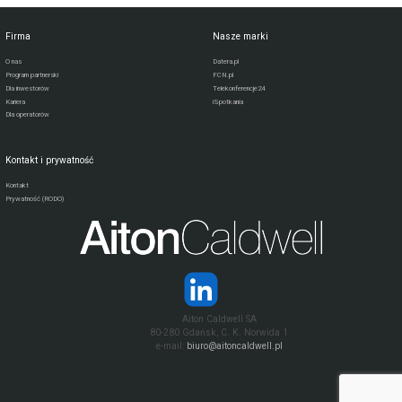
Firma
Nasze marki
O nas
Datera.pl
Program partnerski
FCN.pl
Dla inwestorów
Telekonferencje24
Kariera
iSpotkania
Dla operatorów
Kontakt i prywatność
Kontakt
Prywatność (RODO)
Aiton Caldwell SA
80-280 Gdańsk, C. K. Norwida 1
e-mail:
biuro@aitoncaldwell.pl