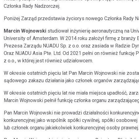
Członka Rady Nadzorczej.
Poniżej Zarząd przedstawia życiorys nowego Członka Rady N
Marcin Wojnowski
studiował inżynierię aeronautyczną na Uni
University of Amsterdam. W 2014 roku założył firmę z branży 
Prezesa Zarządu NUADU Sp. z o.o. oraz zasiada w Radzie Dyr
Oraz NUADU Asia Pte. Ltd. Od 2021 pełni on również funkcję 
z o.o., w której jest również udziałowcem.
W okresie ostatnich pięciu lat Pan Marcin Wojnowski nie zost
sądowego zakazu działania jako członek organów zarządzają
W okresie ostatnich pięciu lat nie miała miejsca upadłość, za
Marcin Wojnowski pełnił funkcję członka organu zarządzające
Pan Marcin Wojnowski nie prowadzi działalności konkurencyjne
konkurencyjnej jako wspólnik spółki cywilnej, spółki osobowej 
lub członek organu jakiekolwiek konkurencyjnej osoby prawnej.