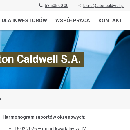
58 505 00 00
biuro@aitoncaldwell.pl
DLA INWESTORÓW
WSPÓŁPRACA
KONTAKT
on Caldwell S.A.
A
Harmonogram raportów okresowych:
16.02.2026 – raport kwartalny za IV