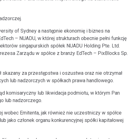
adzorczej.
versity of Sydney a następnie ekonomię i biznes na
EdTech – NUADU, w której strukturach obecnie pełni funkcję
ektorów singapurskich spółek NUADU Holding Pte. Ltd.
Prezesa Zarządu w spółce z branży EdTech – PixBlocks Sp.
ał skazany za przestępstwa i oszustwa oraz nie otrzymał
cych lub nadzorczych w spółkach prawa handlowego.
rząd komisaryczny lub likwidacja podmiotu, w którym Pan
go lub nadzorczego.
j wobec Emitenta, jak również nie uczestniczy w spółce
lub jako członek organu konkurencyjnej spółki kapitałowej