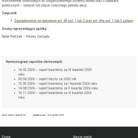
instrumentów finansowych do zorganizowanego systemu obrotu oraz o spółkach
publicznych – nabycie lub zbycie znacznego pakietu akcji.
Załącznik
Zawiadomienie na podstawie art. 69 ust. 1 lub 2 oraz art. 69a ust. 1 lub 3 ustawy
Osoby reprezentujące spółkę:
Rafał Pietrzak – Prezes Zarządu
Harmonogram raportów okresowych:
16.02.2026 – raport kwartalny za IV kwartał 2025
roku
30.04.2026 – raport roczny za 2025 rok
15.05.2026 – raport kwartalny za I kwartał 2026 roku
14.08.2026 – raport kwartalny za II kwartał 2026 roku
16.11.2026 – raport kwartalny za III kwartał 2026
roku
Autor:
Aiton Caldwell SA
Opublikowane:
16 kwietnia 2025
Firma
Nasze marki