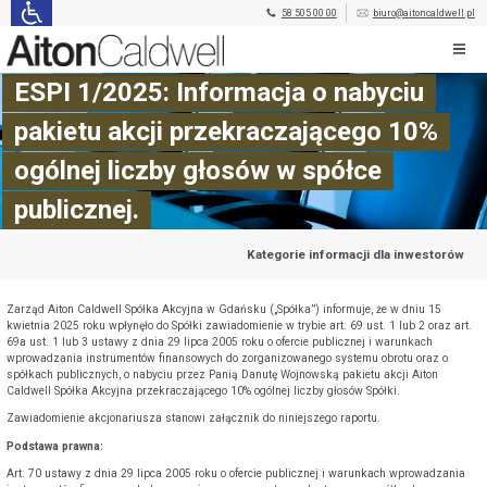
58 505 00 00
biuro@aitoncaldwell.pl
ESPI 1/2025: Informacja o nabyciu
pakietu akcji przekraczającego 10%
ogólnej liczby głosów w spółce
publicznej.
Kategorie informacji dla inwestorów
Zarząd Aiton Caldwell Spółka Akcyjna w Gdańsku („Spółka”) informuje, że w dniu 15
kwietnia 2025 roku wpłynęło do Spółki zawiadomienie w trybie art. 69 ust. 1 lub 2 oraz art.
69a ust. 1 lub 3 ustawy z dnia 29 lipca 2005 roku o ofercie publicznej i warunkach
wprowadzania instrumentów finansowych do zorganizowanego systemu obrotu oraz o
spółkach publicznych, o nabyciu przez Panią Danutę Wojnowską pakietu akcji Aiton
Caldwell Spółka Akcyjna przekraczającego 10% ogólnej liczby głosów Spółki.
Zawiadomienie akcjonariusza stanowi załącznik do niniejszego raportu.
Podstawa prawna:
Art. 70 ustawy z dnia 29 lipca 2005 roku o ofercie publicznej i warunkach wprowadzania