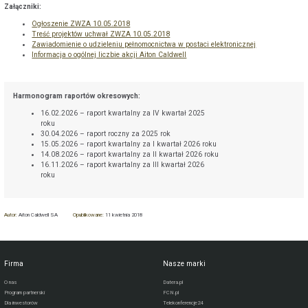
Załączniki:
Ogłoszenie ZWZA 10.05.2018
Treść projektów uchwał ZWZA 10.05.2018
Zawiadomienie o udzieleniu pełnomocnictwa w postaci elektronicznej
Informacja o ogólnej liczbie akcji Aiton Caldwell
Harmonogram raportów okresowych:
16.02.2026 – raport kwartalny za IV kwartał 2025
roku
30.04.2026 – raport roczny za 2025 rok
15.05.2026 – raport kwartalny za I kwartał 2026 roku
14.08.2026 – raport kwartalny za II kwartał 2026 roku
16.11.2026 – raport kwartalny za III kwartał 2026
roku
Autor:
Aiton Caldwell SA
Opublikowane:
11 kwietnia 2018
Firma
Nasze marki
O nas
Datera.pl
Program partnerski
FCN.pl
Dla inwestorów
Telekonferencje24