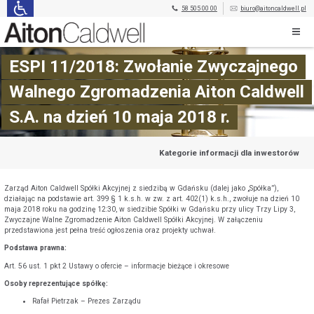
58 505 00 00
biuro@aitoncaldwell.pl
ESPI 11/2018: Zwołanie Zwyczajnego
Walnego Zgromadzenia Aiton Caldwell
S.A. na dzień 10 maja 2018 r.
Kategorie informacji dla inwestorów
Zarząd Aiton Caldwell Spółki Akcyjnej z siedzibą w Gdańsku (dalej jako „Spółka”),
działając na podstawie art. 399 § 1 k.s.h. w zw. z art. 402(1) k.s.h., zwołuje na dzień 10
maja 2018 roku na godzinę 12:30, w siedzibie Spółki w Gdańsku przy ulicy Trzy Lipy 3,
Zwyczajne Walne Zgromadzenie Aiton Caldwell Spółki Akcyjnej. W załączeniu
przedstawiona jest pełna treść ogłoszenia oraz projekty uchwał.
Podstawa prawna:
Art. 56 ust. 1 pkt 2 Ustawy o ofercie – informacje bieżące i okresowe
Osoby reprezentujące spółkę:
Rafał Pietrzak – Prezes Zarządu