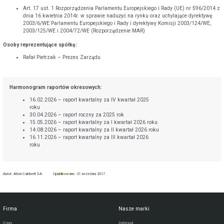
Art. 17 ust. 1 Rozporządzenia Parlamentu Europejskiego i Rady (UE) nr 596/2014 z
dnia 16 kwietnia 2014r. w sprawie nadużyć na rynku oraz uchylające dyrektywę
2003/6/WE Parlamentu Europejskiego i Rady i dyrektywy Komisji 2003/124/WE,
2003/125/WE i 2004/72/WE (Rozporządzenie MAR)
Osoby reprezentujące spółkę:
Rafał Pietrzak – Prezes Zarządu
Harmonogram raportów okresowych:
16.02.2026 – raport kwartalny za IV kwartał 2025
roku
30.04.2026 – raport roczny za 2025 rok
15.05.2026 – raport kwartalny za I kwartał 2026 roku
14.08.2026 – raport kwartalny za II kwartał 2026 roku
16.11.2026 – raport kwartalny za III kwartał 2026
roku
Autor:
Aiton Caldwell SA
Opublikowane:
21 września 2017
Firma
Nasze marki
O nas
Datera.pl