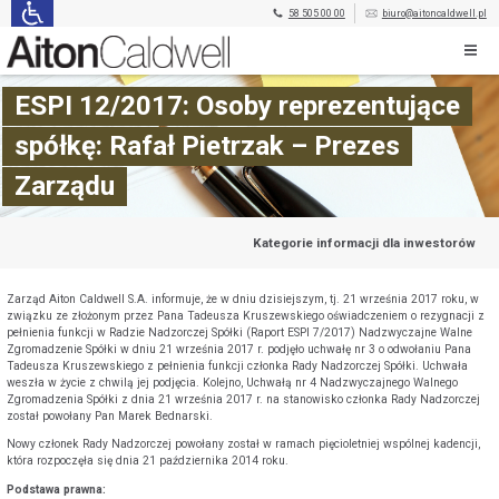
58 505 00 00
biuro@aitoncaldwell.pl
ESPI 12/2017: Osoby reprezentujące
spółkę: Rafał Pietrzak – Prezes
Zarządu
Kategorie informacji dla inwestorów
Zarząd Aiton Caldwell S.A. informuje, że w dniu dzisiejszym, tj. 21 września 2017 roku, w
związku ze złożonym przez Pana Tadeusza Kruszewskiego oświadczeniem o rezygnacji z
pełnienia funkcji w Radzie Nadzorczej Spółki (Raport ESPI 7/2017) Nadzwyczajne Walne
Zgromadzenie Spółki w dniu 21 września 2017 r. podjęło uchwałę nr 3 o odwołaniu Pana
Tadeusza Kruszewskiego z pełnienia funkcji członka Rady Nadzorczej Spółki. Uchwała
weszła w życie z chwilą jej podjęcia. Kolejno, Uchwałą nr 4 Nadzwyczajnego Walnego
Zgromadzenia Spółki z dnia 21 września 2017 r. na stanowisko członka Rady Nadzorczej
został powołany Pan Marek Bednarski.
Nowy członek Rady Nadzorczej powołany został w ramach pięcioletniej wspólnej kadencji,
która rozpoczęła się dnia 21 października 2014 roku.
Podstawa prawna: