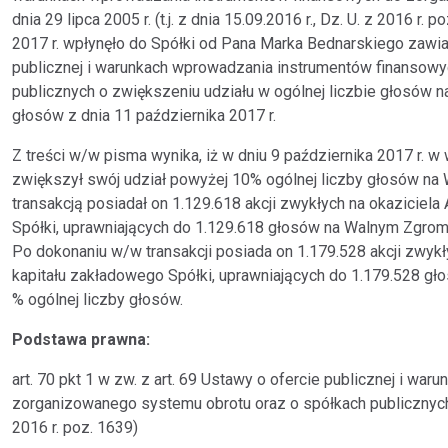
dnia 29 lipca 2005 r. (t.j. z dnia 15.09.2016 r., Dz. U. z 2016 r. 
2017 r. wpłynęło do Spółki od Pana Marka Bednarskiego zawiad
publicznej i warunkach wprowadzania instrumentów finansow
publicznych o zwiększeniu udziału w ogólnej liczbie głosów 
głosów z dnia 11 października 2017 r.
Z treści w/w pisma wynika, iż w dniu 9 października 2017 r. w
zwiększył swój udział powyżej 10% ogólnej liczby głosów na
transakcją posiadał on 1.129.618 akcji zwykłych na okaziciela
Spółki, uprawniających do 1.129.618 głosów na Walnym Zgroma
Po dokonaniu w/w transakcji posiada on 1.179.528 akcji zwykł
kapitału zakładowego Spółki, uprawniających do 1.179.528 g
% ogólnej liczby głosów.
Podstawa prawna:
art. 70 pkt 1 w zw. z art. 69 Ustawy o ofercie publicznej i w
zorganizowanego systemu obrotu oraz o spółkach publicznych z dn
2016 r. poz. 1639)