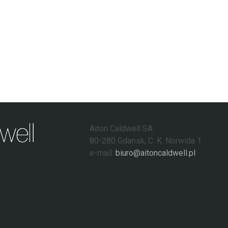
Aiton Caldwell SA
80-280 Gdańsk, C. K. Norwida 1
e-mail:
biuro@aitoncaldwell.pl