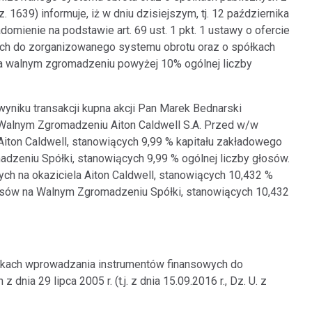
poz. 1639) informuje, iż w dniu dzisiejszym, tj. 12 października
omienie na podstawie art. 69 ust. 1 pkt. 1 ustawy o ofercie
ych do zorganizowanego systemu obrotu oraz o spółkach
na walnym zgromadzeniu powyżej 10% ogólnej liczby
 wyniku transakcji kupna akcji Pan Marek Bednarski
 Walnym Zgromadzeniu Aiton Caldwell S.A. Przed w/w
 Aiton Caldwell, stanowiących 9,99 % kapitału zakładowego
dzeniu Spółki, stanowiących 9,99 % ogólnej liczby głosów.
ych na okaziciela Aiton Caldwell, stanowiących 10,432 %
łosów na Walnym Zgromadzeniu Spółki, stanowiących 10,432
arunkach wprowadzania instrumentów finansowych do
ia 29 lipca 2005 r. (t.j. z dnia 15.09.2016 r., Dz. U. z