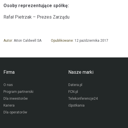
Osoby reprezentujące spółkę:
Rafał Pietrzak – Prezes Zarządu
Autor:
Aiton Caldwell SA
Opublikowane:
12 października 2017
Firma
Nasze marki
O nas
Datera.pl
Program partnerski
FCN.pl
Dla inwestorów
Telekonferencje24
Kariera
iSpotkania
Dla operatorów