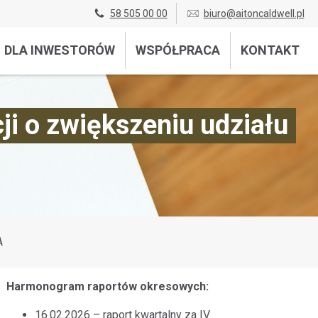
58 505 00 00
biuro@aitoncaldwell.pl
DLA INWESTORÓW
WSPÓŁPRACA
KONTAKT
i o zwiększeniu udziału
A
Harmonogram raportów okresowych:
16.02.2026 – raport kwartalny za IV